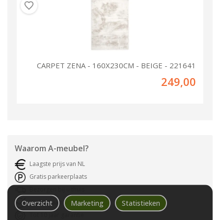
CARPET ZENA - 160X230CM - BEIGE - 221641
249,00
Waarom
A-meubel
?
Laagste prijs van NL
Gratis parkeerplaats
Bezorgen bij u thuis
Wij bestaan sinds 1992!
Overzicht
Marketing
Statistieken
Tot 10 jaar garantie