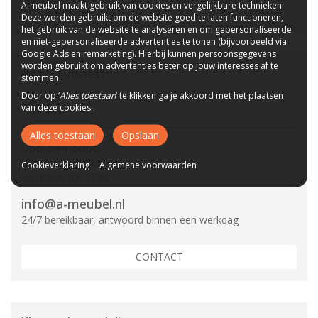
A-meubel maakt gebruik van cookies en vergelijkbare technieken.
CBW-Erkend
Deze worden gebruikt om de website goed te laten functioneren,
het gebruik van de website te analyseren en om gepersonaliseerde
en niet-gepersonaliseerde advertenties te tonen (bijvoorbeeld via
Google Ads en remarketing). Hierbij kunnen persoonsgegevens
worden gebruikt om advertenties beter op jouw interesses af te
Hulp of advies?
stemmen.
Vraag het aan onze
Door op ‘
Alles toestaan
’ te klikken ga je akkoord met het plaatsen
van deze cookies.
specialisten.
Alles toestaan
Opslaan
088 844 8888
Bereikbaar ma t/m vr
Cookieverklaring
Algemene voorwaarden
van 09:00 tot 17:00
info@a-meubel.nl
24/7 bereikbaar, antwoord binnen een werkdag
CONTACT