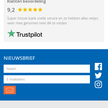
Klanten beoordeling
9,2
Super mooie bank snelle service en ze hebben alles netjes
weer mee genomen heel dik te vreden
NIEUWSBRIEF
Naam
Email
adres