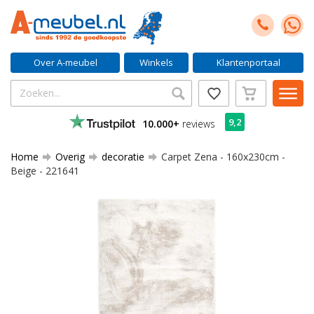
Over A-meubel
Winkels
Klantenportaal
9,2
10.000+
reviews
Home
Overig
decoratie
Carpet Zena - 160x230cm -
Beige - 221641