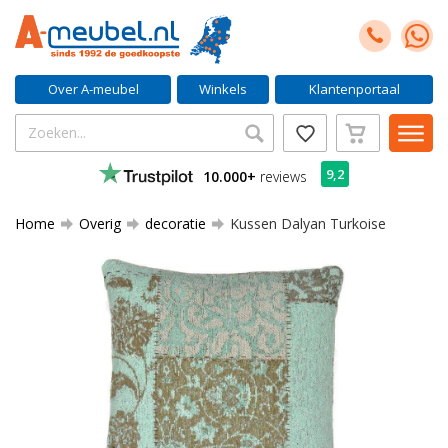
Over A-meubel
Winkels
Klantenportaal
9,2
10.000+
reviews
Home
Overig
decoratie
Kussen Dalyan Turkoise