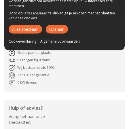
worden gebruikt om advertenties beter op jouw interesses af te
stemmen.
Door op ‘
Alles toestaan
’ te klikken ga je akkoord met het plaatsen
van deze cookies.
Alles toestaan
Opslaan
Waarom
A-meubel
?
Cookieverklaring
Algemene voorwaarden
Laagste prijs van NL
Gratis parkeerplaats
Bezorgen bij u thuis
Wij bestaan sinds 1992!
Tot 10 jaar garantie
CBW-Erkend
Hulp of advies?
Vraag het aan onze
specialisten.