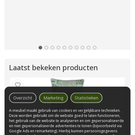
Laatst bekeken producten
Overzicht
Marketing
Statistieken
A-meubel maakt gebruik van cookies en vergelijkbare technieken.
Deze worden gebruikt om de website goed te laten functioneren,
het gebruik van de website te analyseren en om gepersonaliseerde
DALYAN KUSSEN TURKOISE
en niet-gepersonaliseerde advertenties te tonen (bijvoorbeeld via
30,00
Google Ads en remarketing). Hierbij kunnen persoonsgegevens