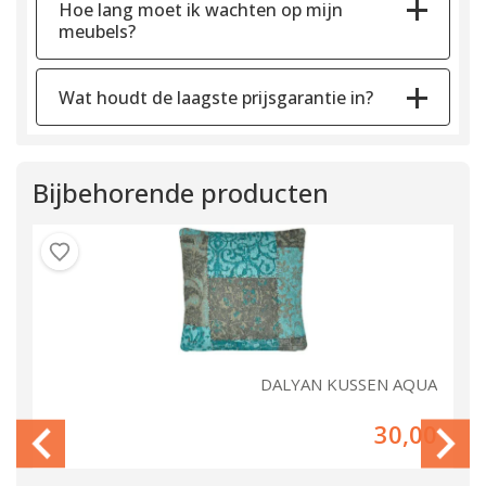
Hoe lang moet ik wachten op mijn
meubels?
Wat houdt de laagste prijsgarantie in?
Bijbehorende producten
SE
DALYAN KUSSEN AQUA
00
30,00