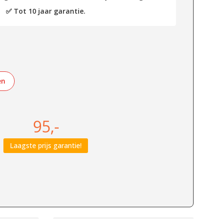
✅ Tot 10 jaar garantie.
en
95,-
Laagste prijs garantie!