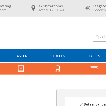
evering
12 Showrooms
Laagste
team
Totaal 35.000
Goedkoo
m2
KASTEN
STOELEN
TAFELS
✅ Betaal vandaa