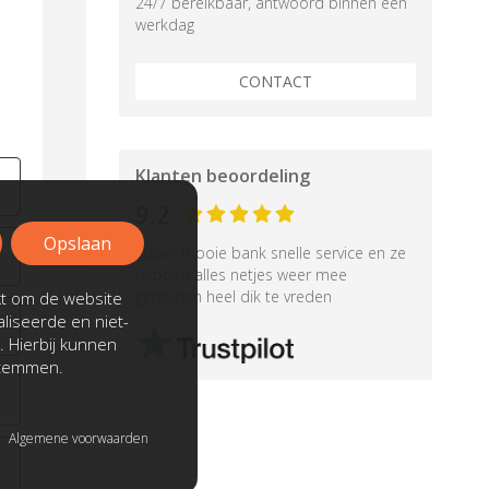
24/7 bereikbaar, antwoord binnen een
werkdag
CONTACT
Klanten beoordeling
9,2
Opslaan
Super mooie bank snelle service en ze
hebben alles netjes weer mee
genomen heel dik te vreden
kt om de website
liseerde en niet-
. Hierbij kunnen
stemmen.
Algemene voorwaarden