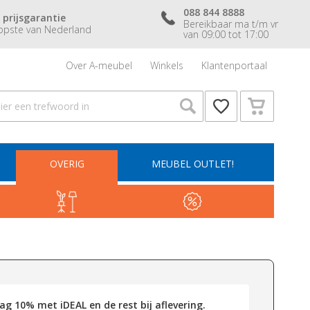
088 844 8888
 prijsgarantie
Bereikbaar ma t/m vr
pste van Nederland
van 09:00 tot 17:00
Over A-meubel
Winkels
Klantenportaal
OVERIG
MEUBEL OUTLET!
g 10% met iDEAL en de rest bij aflevering.