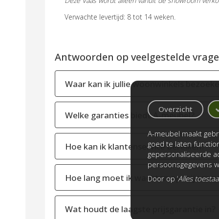
Deze Vaas wordt alleen vanuit de showroom verko
Verwachte levertijd: 8 tot 14 weken.
Antwoorden op veelgestelde vragen
Waar kan ik jullie woonwinkels bezoek
Overzicht
Welke garanties biedt A-meubel?
A-meubel maakt gebru
goed te laten functi
Hoe kan ik klantenservice bereiken?
gepersonaliseerde ad
persoonsgegevens wo
Hoe lang moet ik wachten op mijn meu
Door op ‘
Alles toesta
Wat houdt de laagste prijsgarantie in?