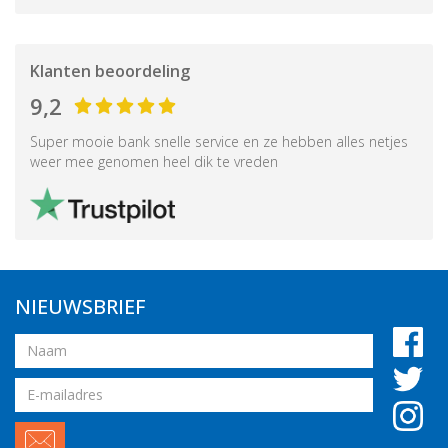
Klanten beoordeling
9,2
Super mooie bank snelle service en ze hebben alles netjes
weer mee genomen heel dik te vreden
NIEUWSBRIEF
Naam
Email
adres