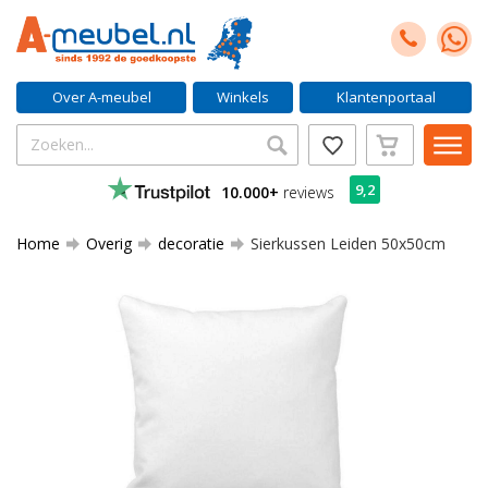
Over A-meubel
Winkels
Klantenportaal
9,2
10.000+
reviews
Home
Overig
decoratie
Sierkussen Leiden 50x50cm