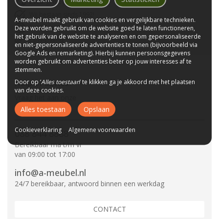
Bezorgen bij u thuis
Wij bestaan sinds 1992!
A-meubel maakt gebruik van cookies en vergelijkbare technieken.
Tot 10 jaar garantie
Deze worden gebruikt om de website goed te laten functioneren,
het gebruik van de website te analyseren en om gepersonaliseerde
CBW-Erkend
en niet-gepersonaliseerde advertenties te tonen (bijvoorbeeld via
Google Ads en remarketing). Hierbij kunnen persoonsgegevens
worden gebruikt om advertenties beter op jouw interesses af te
stemmen.
Door op ‘
Alles toestaan
’ te klikken ga je akkoord met het plaatsen
Hulp of advies?
van deze cookies.
Vraag het aan onze
specialisten.
Alles toestaan
Opslaan
Cookieverklaring
Algemene voorwaarden
088 844 8888
Bereikbaar ma t/m vr
van 09:00 tot 17:00
info@a-meubel.nl
24/7 bereikbaar, antwoord binnen een werkdag
CONTACT