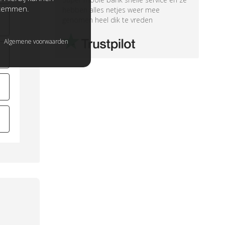
stemmen.
hebben alles netjes weer mee
genomen heel dik te vreden
Algemene voorwaarden