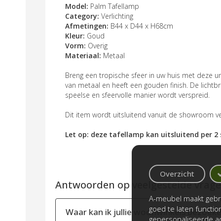
Model:
Palm Tafellamp
Category:
Verlichting
Afmetingen:
B44 x D44 x H68cm
Kleur:
Goud
Vorm:
Overig
Materiaal:
Metaal
Breng een tropische sfeer in uw huis met deze u
van metaal en heeft een gouden finish. De licht
speelse en sfeervolle manier wordt verspreid.
Dit item wordt uitsluitend vanuit de showroom v
Let op: deze tafellamp kan uitsluitend per 2
Overzicht
Antwoorden op veelgestelde vragen
A-meubel maakt gebru
goed te laten functi
Waar kan ik jullie woonwinkels bezoek
gepersonaliseerde ad