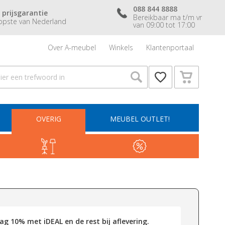
088 844 8888
 prijsgarantie
Bereikbaar ma t/m vr
pste van Nederland
van 09:00 tot 17:00
Over A-meubel
Winkels
Klantenportaal
OVERIG
MEUBEL OUTLET!
g 10% met iDEAL en de rest bij aflevering.