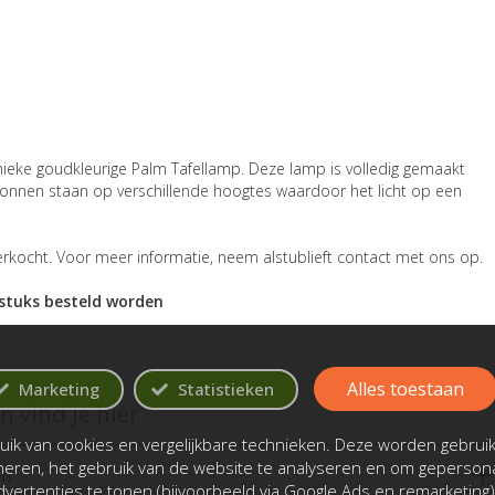
nieke goudkleurige Palm Tafellamp. Deze lamp is volledig gemaakt
bronnen staan op verschillende hoogtes waardoor het licht op een
erkocht. Voor meer informatie, neem alstublieft contact met ons op.
 stuks besteld worden
Alles toestaan
Marketing
Statistieken
 vind je hier
ik van cookies en vergelijkbare technieken. Deze worden gebrui
oneren, het gebruik van de website te analyseren en om gepersona
en
vertenties te tonen (bijvoorbeeld via Google Ads en remarketing)