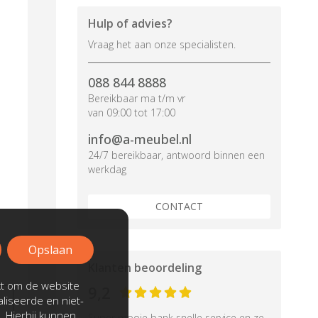
Hulp of advies?
Vraag het aan onze specialisten.
088 844 8888
Bereikbaar ma t/m vr
van 09:00 tot 17:00
info@a-meubel.nl
24/7 bereikbaar, antwoord binnen een
werkdag
CONTACT
Opslaan
Klanten beoordeling
kt om de website
9,2
liseerde en niet-
. Hierbij kunnen
Super mooie bank snelle service en ze