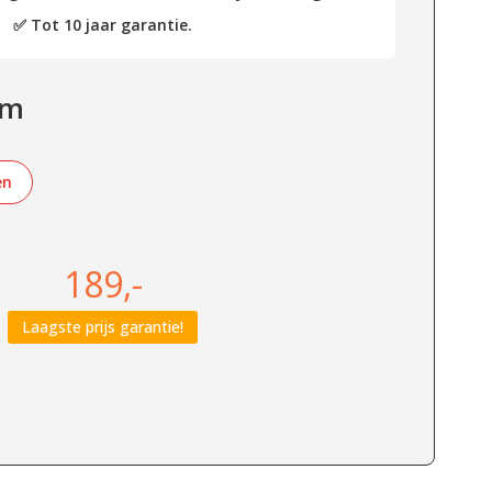
✅ Tot 10 jaar garantie.
lm
en
189,-
Laagste prijs garantie!