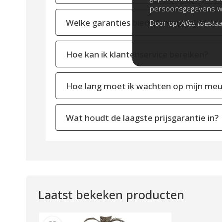
persoonsgegevens wo
Welke garanties biedt A-meubel?
Door op ‘
Alles toesta
Hoe kan ik klantenservice bereiken?
Hoe lang moet ik wachten op mijn meu
Wat houdt de laagste prijsgarantie in?
Laatst bekeken producten