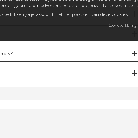
rden gebruikt om advertenties beter op jouw interesses af te 
an
’ te klikken ga je akkoord met het plaatsen van deze cookies.
Cookieverklaring
bels?