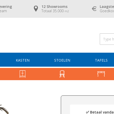
evering
12 Showrooms
Laagste
team
Totaal 35.000
Goedkoo
m2
KASTEN
STOELEN
TAFELS
✅ Betaal vandaa