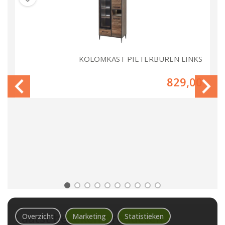
UT
KOLOMKAST PIETERBUREN LINKS
00
829,00
Laatst bekeken producten
Overzicht
Marketing
Statistieken