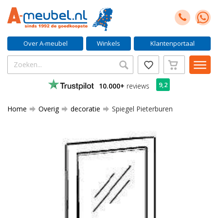
Over A-meubel
Winkels
Klantenportaal
9,2
10.000+
reviews
Home
Overig
decoratie
Spiegel Pieterburen