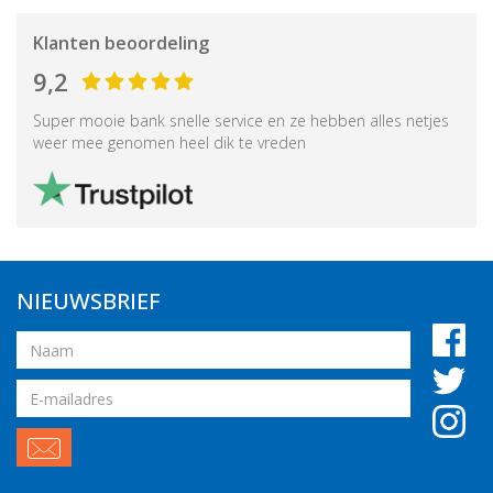
Klanten beoordeling
9,2
Super mooie bank snelle service en ze hebben alles netjes
weer mee genomen heel dik te vreden
NIEUWSBRIEF
Naam
Email
adres