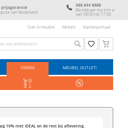
088 844 8888
 prijsgarantie
Bereikbaar ma t/m vr
pste van Nederland
van 09:00 tot 17:00
Over A-meubel
Winkels
Klantenportaal
OVERIG
MEUBEL OUTLET!
g 10% met iDEAL en de rest bij aflevering.