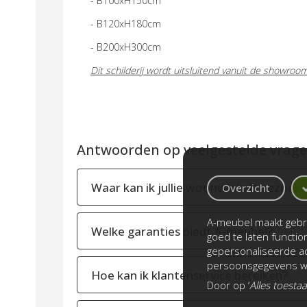
- B100xH150cm
- B120xH180cm
- B200xH300cm
Dit schilderij wordt uitsluitend vanuit de showroo
Antwoorden op veelgestelde vragen
Waar kan ik jullie woonwinkels bezoek
Overzicht
A-meubel maakt gebru
Welke garanties biedt A-meubel?
goed te laten functi
gepersonaliseerde ad
persoonsgegevens wo
Hoe kan ik klantenservice bereiken?
Door op ‘
Alles toesta