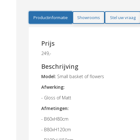
Productinformatie
Showrooms
Stel uw vraag
Prijs
249,-
Beschrijving
Model:
Small basket of flowers
Afwerking:
- Gloss of Matt
Afmetingen:
- B60xH80cm
- B80xH120cm