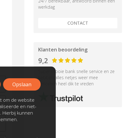
24/7 bereikbaar, antwoord binnen een
werkdag
CONTACT
Klanten beoordeling
9,2
Super mooie bank snelle service en ze
hebben alles netjes weer mee
genomen heel dik te vreden
Opslaan
kt om de website
liseerde en niet-
. Hierbij kunnen
stemmen.