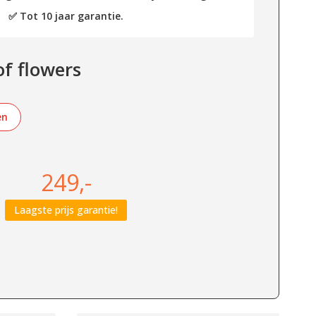
✅ Tot 10 jaar garantie.
of flowers
en
249,-
Laagste prijs garantie!