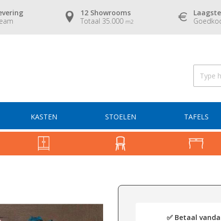
evering
12 Showrooms
Laagste
team
Totaal 35.000
Goedkoo
m2
KASTEN
STOELEN
TAFELS
✅ Betaal vandaa