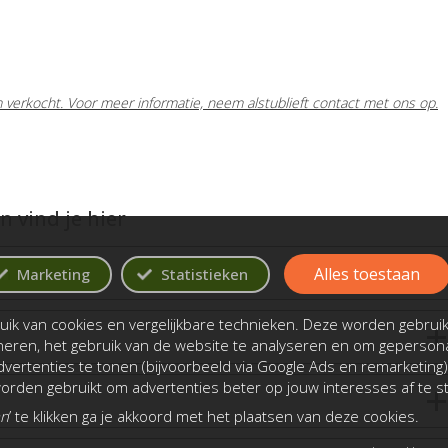
m verkocht. Voor meer informatie, neem alstublieft contact met ons op.
 vind je hier
en
Alles toestaan
Marketing
Statistieken
ik van cookies en vergelijkbare technieken. Deze worden gebrui
oneren, het gebruik van de website te analyseren en om gepersona
vertenties te tonen (bijvoorbeeld via Google Ads en remarketing)
rden gebruikt om advertenties beter op jouw interesses af te 
an
’ te klikken ga je akkoord met het plaatsen van deze cookies.