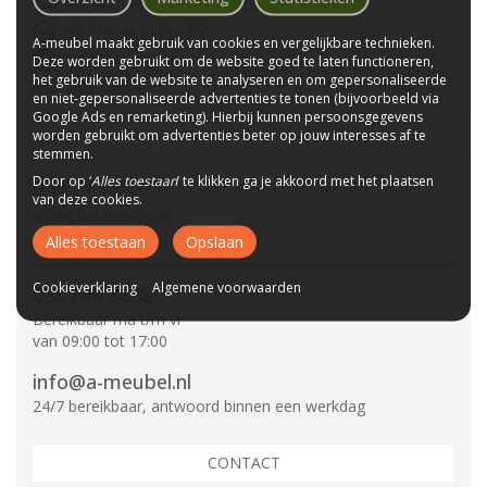
Bezorgen bij u thuis
Wij bestaan sinds 1992!
A-meubel maakt gebruik van cookies en vergelijkbare technieken.
Tot 10 jaar garantie
Deze worden gebruikt om de website goed te laten functioneren,
het gebruik van de website te analyseren en om gepersonaliseerde
CBW-Erkend
en niet-gepersonaliseerde advertenties te tonen (bijvoorbeeld via
Google Ads en remarketing). Hierbij kunnen persoonsgegevens
worden gebruikt om advertenties beter op jouw interesses af te
stemmen.
Hulp of advies?
Door op ‘
Alles toestaan
’ te klikken ga je akkoord met het plaatsen
van deze cookies.
Vraag het aan onze
specialisten.
Alles toestaan
Opslaan
Cookieverklaring
Algemene voorwaarden
088 844 8888
Bereikbaar ma t/m vr
van 09:00 tot 17:00
info@a-meubel.nl
24/7 bereikbaar, antwoord binnen een werkdag
CONTACT