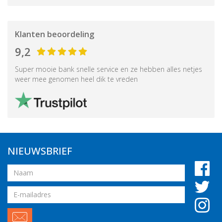
Klanten beoordeling
9,2
Super mooie bank snelle service en ze hebben alles netjes
weer mee genomen heel dik te vreden
NIEUWSBRIEF
Naam
Email
adres