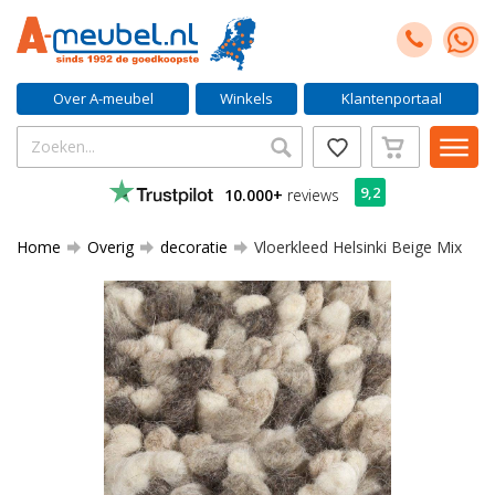
Over A-meubel
Winkels
Klantenportaal
9,2
10.000+
reviews
Home
Overig
decoratie
Vloerkleed Helsinki Beige Mix