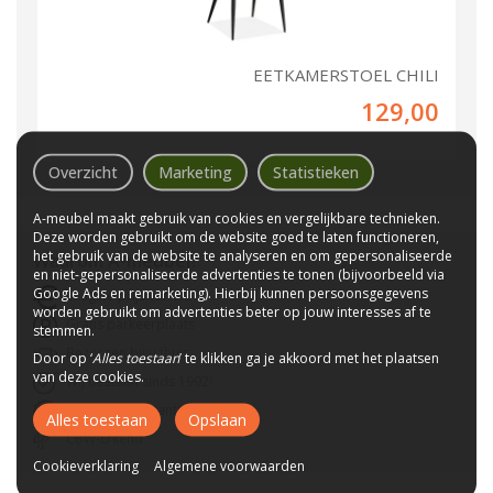
EETKAMERSTOEL CHILI
129,00
Overzicht
Marketing
Statistieken
A-meubel maakt gebruik van cookies en vergelijkbare technieken.
Deze worden gebruikt om de website goed te laten functioneren,
het gebruik van de website te analyseren en om gepersonaliseerde
Waarom
A-meubel
?
en niet-gepersonaliseerde advertenties te tonen (bijvoorbeeld via
Google Ads en remarketing). Hierbij kunnen persoonsgegevens
Laagste prijs van NL
worden gebruikt om advertenties beter op jouw interesses af te
Gratis parkeerplaats
stemmen.
Bezorgen bij u thuis
Door op ‘
Alles toestaan
’ te klikken ga je akkoord met het plaatsen
van deze cookies.
Wij bestaan sinds 1992!
Tot 10 jaar garantie
Alles toestaan
Opslaan
CBW-Erkend
Cookieverklaring
Algemene voorwaarden