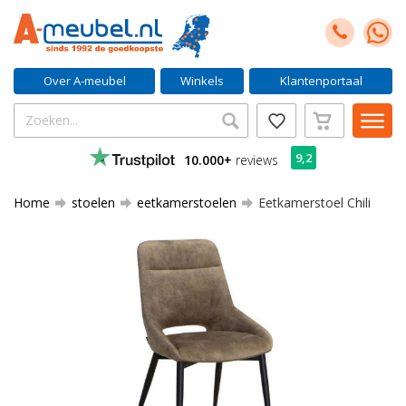
Over A-meubel
Winkels
Klantenportaal
9,2
10.000+
reviews
Home
stoelen
eetkamerstoelen
Eetkamerstoel Chili