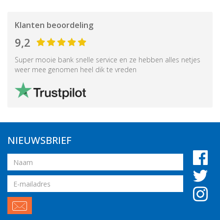
Klanten beoordeling
9,2
Super mooie bank snelle service en ze hebben alles netjes
weer mee genomen heel dik te vreden
NIEUWSBRIEF
Naam
Email
adres