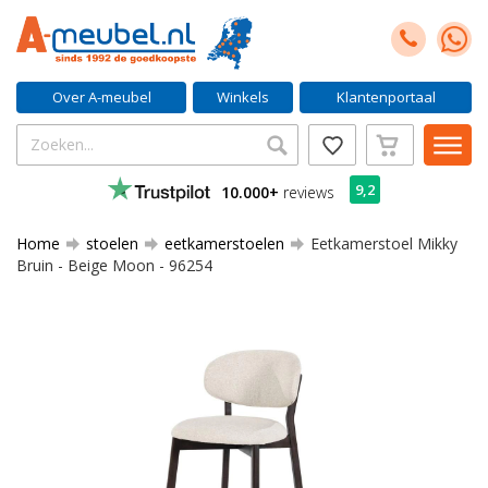
Over A-meubel
Winkels
Klantenportaal
9,2
10.000+
reviews
Home
stoelen
eetkamerstoelen
Eetkamerstoel Mikky
Bruin - Beige Moon - 96254