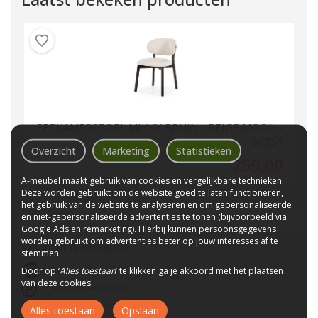
EETKAMERSTOEL MIKKY BRUIN - BEIGE MOON -
96254
Overzicht
Marketing
Statistieken
259,00
A-meubel maakt gebruik van cookies en vergelijkbare technieken.
Deze worden gebruikt om de website goed te laten functioneren,
het gebruik van de website te analyseren en om gepersonaliseerde
en niet-gepersonaliseerde advertenties te tonen (bijvoorbeeld via
Google Ads en remarketing). Hierbij kunnen persoonsgegevens
worden gebruikt om advertenties beter op jouw interesses af te
Waarom
A-meubel
?
stemmen.
Laagste prijs van NL
Door op ‘
Alles toestaan
’ te klikken ga je akkoord met het plaatsen
van deze cookies.
Gratis parkeerplaats
Bezorgen bij u thuis
Alles toestaan
Opslaan