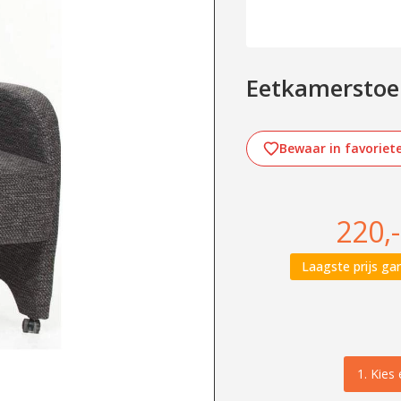
Eetkamerstoe
Bewaar in favoriet
220,-
Laagste prijs gar
1.
Kies 