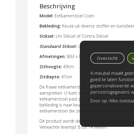
Beschrijving
Model:
Eetkamerstoel Coen
Bekleding:
Keuze uit diverse stoffen en kunstlee
Stiksel:
Uni Stiksel of Contra Stiksel
Standaard Stiksel:
Uni
Afmetingen:
B63 x D72 x H100cm
Overzicht
Zithoogte:
49cm
A-meubel maakt gebru
Zitdiepte:
47cm
goed te laten functi
gepersonaliseerde ad
De fraaie eetkamerstoel Coen is een strak vor
persoonsgegevens wo
aanspreken. U kunt deze eetkamerstoel gemakkel
eetkamerstoel past prima aan een stijlvolle eett
Door op ‘
Alles toesta
bekleding is naar keuze uitgevoerd in kunstleer of 
eetkamerstoel die zich in ieder interieur thuis zal
Dit product wordt direct na uw bestelling speci
Verwachte levertijd: 8 tot 14 weken.