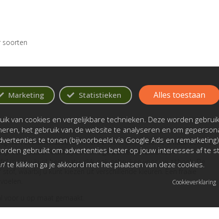
r soorten
Alles toestaan
Marketing
Statistieken
ik van cookies en vergelijkbare technieken. Deze worden gebrui
oneren, het gebruik van de website te analyseren en om gepersona
vertenties te tonen (bijvoorbeeld via Google Ads en remarketing)
mgegeven eetkamerstoel die mensen met en moderne smaak zeker zal
rden gebruikt om advertenties beter op jouw interesses af te 
ijk verplaatsen dankzij de handige parketwielen. Deze
afel maar u kunt hem natuurlijk ook gebruiken voor uw zithoek. De
an
’ te klikken ga je akkoord met het plaatsen van deze cookies.
stof, waarbij u kunt kiezen uit verschillende kleuren. Een fraaie
 voelen.
Cookieverklaring
aal voor u op maat gemaakt.