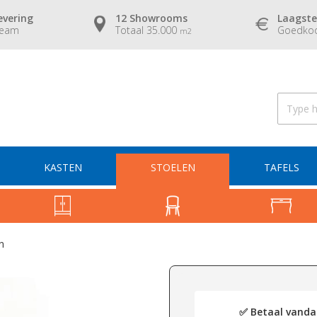
evering
12 Showrooms
Laagste
team
Totaal 35.000
Goedkoo
m2
KASTEN
STOELEN
TAFELS
n
✅ Betaal vandaa