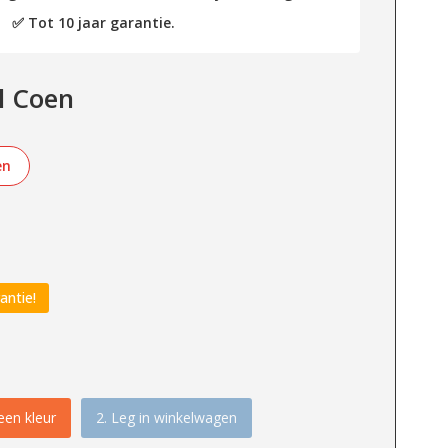
✅ Tot 10 jaar garantie.
l Coen
en
antie!
een kleur
2. Leg in winkelwagen