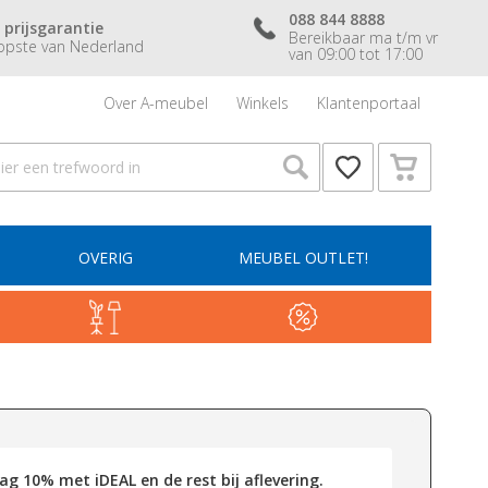
088 844 8888
 prijsgarantie
Bereikbaar ma t/m vr
pste van Nederland
van 09:00 tot 17:00
Over A-meubel
Winkels
Klantenportaal
OVERIG
MEUBEL OUTLET!
g 10% met iDEAL en de rest bij aflevering.