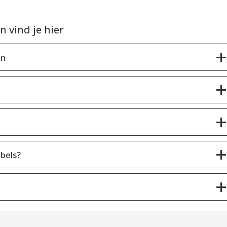
 vind je hier
en
bels?