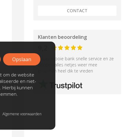
CONTACT
Klanten beoordeling
9,2
Super mooie bank snelle service en ze
Opslaan
hebben alles netjes weer mee
genomen heel dik te vreden
kt om de website
liseerde en niet-
. Hierbij kunnen
stemmen.
Algemene voorwaarden