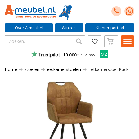
Over A-meubel
Winkels
Klantenportaal
9,2
10.000+
reviews
Home
stoelen
eetkamerstoelen
Eetkamerstoel Puck