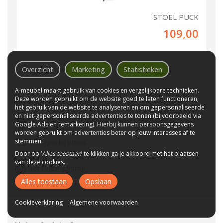
STOEL PUCK
109,00
Overzicht
Marketing
Statistieken
A-meubel maakt gebruik van cookies en vergelijkbare technieken.
Deze worden gebruikt om de website goed te laten functioneren,
Waarom
A-meubel
?
het gebruik van de website te analyseren en om gepersonaliseerde
en niet-gepersonaliseerde advertenties te tonen (bijvoorbeeld via
Laagste prijs van NL
Google Ads en remarketing). Hierbij kunnen persoonsgegevens
Gratis parkeerplaats
worden gebruikt om advertenties beter op jouw interesses af te
stemmen.
Bezorgen bij u thuis
Door op ‘
Alles toestaan
’ te klikken ga je akkoord met het plaatsen
Wij bestaan sinds 1992!
van deze cookies.
Tot 10 jaar garantie
Alles toestaan
Opslaan
CBW-Erkend
Cookieverklaring
Algemene voorwaarden