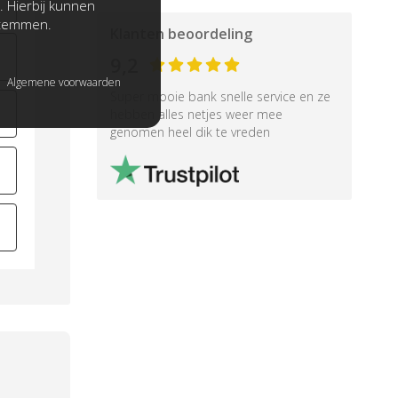
. Hierbij kunnen
stemmen.
Klanten beoordeling
9,2
Algemene voorwaarden
Super mooie bank snelle service en ze
hebben alles netjes weer mee
genomen heel dik te vreden