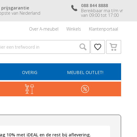
088 844 8888
 prijsgarantie
Bereikbaar ma t/m vr
pste van Nederland
van 09:00 tot 17:00
Over A-meubel
Winkels
Klantenportaal
OVERIG
MEUBEL OUTLET!
g 10% met iDEAL en de rest bij aflevering.