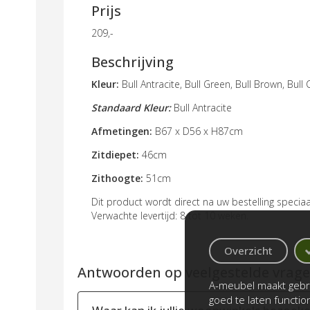
Prijs
209,-
Beschrijving
Kleur:
Bull Antracite, Bull Green, Bull Brown, Bull
Standaard Kleur:
Bull Antracite
Afmetingen:
B67 x D56 x H87cm
Zitdiepet:
46cm
Zithoogte:
51cm
Dit product wordt direct na uw bestelling speci
Verwachte levertijd: 8 tot 10 weken.
Overzicht
Antwoorden op veelgestelde vragen
A-meubel maakt gebru
goed te laten functi