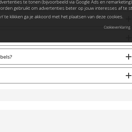
en
vertenties te tonen (bijvoorbeeld via Google Ads en remarketing)
rden gebruikt om advertenties beter op jouw interesses af te 
an
’ te klikken ga je akkoord met het plaatsen van deze cookies.
Cookieverklaring
bels?