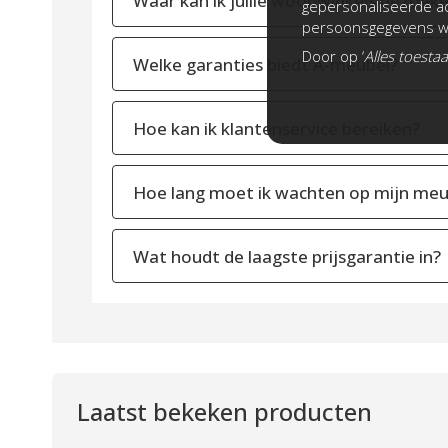
Waar kan ik jullie woonwinkels bezoek
gepersonaliseerde ad
persoonsgegevens wo
Door op ‘
Alles toesta
Welke garanties biedt A-meubel?
Hoe kan ik klantenservice bereiken?
Hoe lang moet ik wachten op mijn meu
Wat houdt de laagste prijsgarantie in?
Laatst bekeken producten