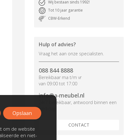
Wij bestaan sinds 1992!
Tot 10 jaar garantie
CBW-Erkend
Hulp of advies?
Vraag het aan onze specialisten.
088 844 8888
Bereikbaar ma t/m vr
van 09:00 tot 17:00
info@a-meubel.nl
24/7 bereikbaar, antwoord binnen een
werkdag
Opslaan
CONTACT
kt om de website
liseerde en niet-