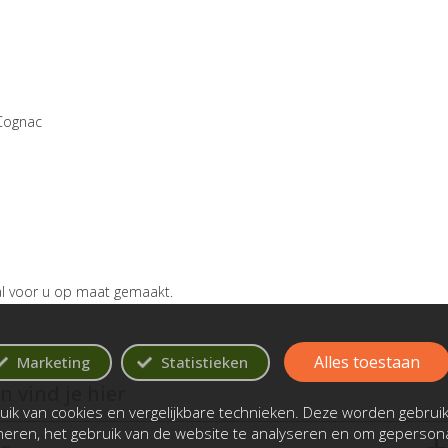
 Cognac
aal voor u op maat gemaakt.
Alles toestaan
Marketing
Statistieken
 vind je hier
ik van cookies en vergelijkbare technieken. Deze worden gebrui
oneren, het gebruik van de website te analyseren en om gepersona