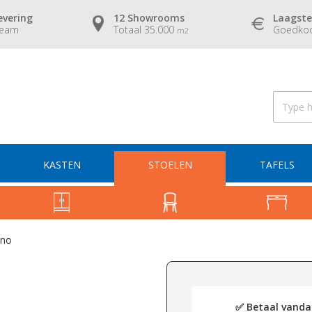
evering
12 Showrooms
Laagste
team
Totaal 35.000
Goedkoo
m2
KASTEN
STOELEN
TAFELS
ano
✅ Betaal vandaa