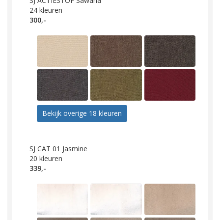
SJ ACTIESTOF Sawana
24
kleuren
300,-
Bekijk overige 18 kleuren
SJ CAT 01 Jasmine
20
kleuren
339,-