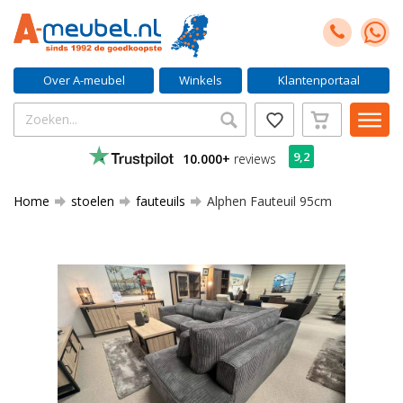
Over A-meubel
Winkels
Klantenportaal
9,2
10.000+
reviews
Home
stoelen
fauteuils
Alphen Fauteuil 95cm