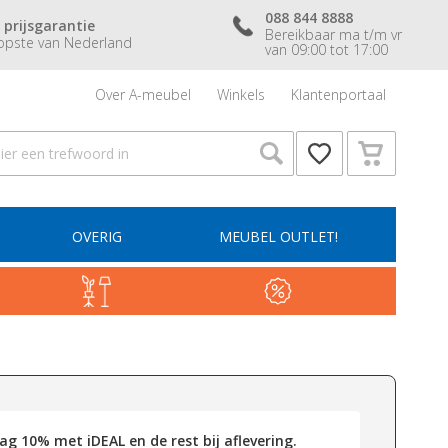
088 844 8888
 prijsgarantie
Bereikbaar ma t/m vr
pste van Nederland
van 09:00 tot 17:00
Over A-meubel
Winkels
Klantenportaal
OVERIG
MEUBEL OUTLET!
g 10% met iDEAL en de rest bij aflevering.