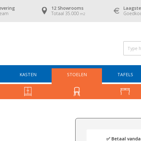
evering
12 Showrooms
Laagste
team
Totaal 35.000
Goedkoo
m2
KASTEN
STOELEN
TAFELS
✅ Betaal vandaa