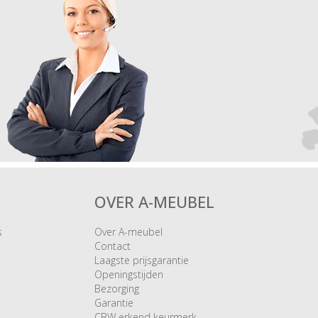
OVER A-MEUBEL
s
Over A-meubel
Contact
Laagste prijsgarantie
Openingstijden
Bezorging
Garantie
CBW erkend keurmerk