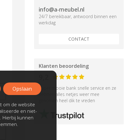
info@a-meubel.nl
24/7 bereikbaar, antwoord binnen een
werkdag
CONTACT
Klanten beoordeling
9,2
Super mooie bank snelle service en ze
Opslaan
hebben alles netjes weer mee
genomen heel dik te vreden
kt om de website
liseerde en niet-
. Hierbij kunnen
stemmen.