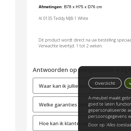
Afmetingen
: B
78 x H75 x D76 cm
AI 0135 Teddy MJ8-1 White
Dit product wordt direct na uw bestelling speci
Verwachte levertijd: 1 tot 2 weken.
Antwoorden op veelgestelde vragen
Overzicht
Waar kan ik jullie woonwinkels bezoek
A-meubel maakt gebru
goed te laten functi
Welke garanties biedt A-meubel?
gepersonaliseerde ad
persoonsgegevens wo
Hoe kan ik klantenservice bereiken?
Door op ‘
Alles toesta