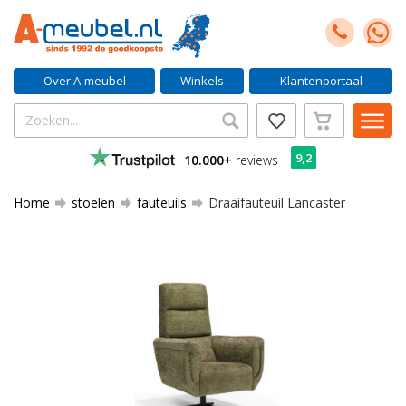
Over A-meubel
Winkels
Klantenportaal
9,2
10.000+
reviews
Home
stoelen
fauteuils
Draaifauteuil Lancaster