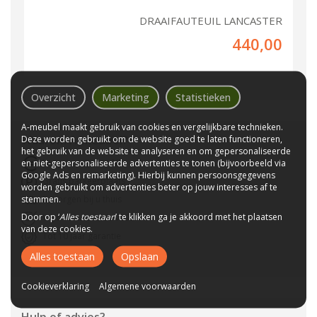
DRAAIFAUTEUIL LANCASTER
440,00
Overzicht
Marketing
Statistieken
A-meubel maakt gebruik van cookies en vergelijkbare technieken.
Waarom
A-meubel
?
Deze worden gebruikt om de website goed te laten functioneren,
het gebruik van de website te analyseren en om gepersonaliseerde
Laagste prijs van NL
en niet-gepersonaliseerde advertenties te tonen (bijvoorbeeld via
Google Ads en remarketing). Hierbij kunnen persoonsgegevens
Gratis parkeerplaats
worden gebruikt om advertenties beter op jouw interesses af te
stemmen.
Bezorgen bij u thuis
Door op ‘
Alles toestaan
’ te klikken ga je akkoord met het plaatsen
Wij bestaan sinds 1992!
van deze cookies.
Tot 10 jaar garantie
CBW-Erkend
Alles toestaan
Opslaan
Cookieverklaring
Algemene voorwaarden