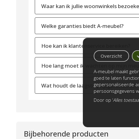
Waar kan ik jullie woonwinkels bezoek
Welke garanties biedt A-meubel?
Hoe kan ik klantenservice bereiken?
Overzicht
Hoe lang moet ik wachten op mijn meu
A-meubel maakt gebru
goed te laten functi
gepersonaliseerde ad
Wat houdt de laagste prijsgarantie in?
persoonsgegevens wo
Door op ‘
Alles toesta
Bijbehorende producten