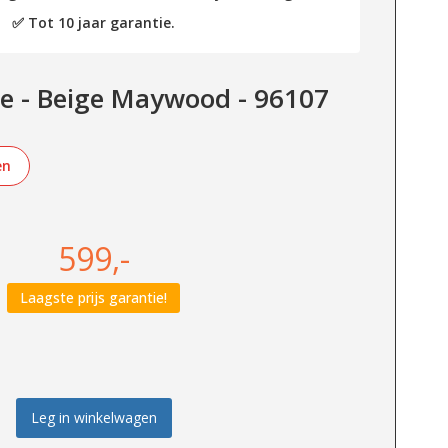
✅ Tot 10 jaar garantie.
e - Beige Maywood - 96107
en
599,-
Laagste prijs garantie!
Leg in winkelwagen