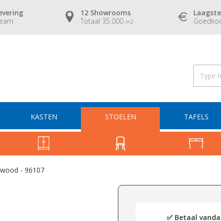
evering
12 Showrooms
Laagste
team
Totaal 35.000
Goedkoo
m2
KASTEN
STOELEN
TAFELS
ywood - 96107
✅ Betaal vandaa