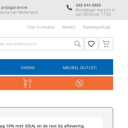
088 844 8888
 prijsgarantie
Bereikbaar ma t/m vr
pste van Nederland
van 09:00 tot 17:00
Over A-meubel
Winkels
Klantenportaal
OVERIG
MEUBEL OUTLET!
g 10% met iDEAL en de rest bij aflevering.