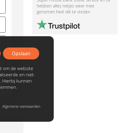
hebben alles netjes weer mee
genomen heel dik te vreden
Opslaan
kt om de website
liseerde en niet-
. Hierbij kunnen
stemmen.
Algemene voorwaarden