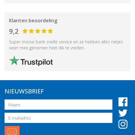
Klanten beoordeling
9,2
Super mooie bank snelle service en ze hebben alles netjes
weer mee genomen heel dik te vreden
NIEUWSBRIEF
Naam
Email
adres