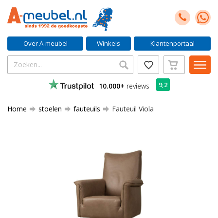
Over A-meubel
Winkels
Klantenportaal
9,2
10.000+
reviews
Home
stoelen
fauteuils
Fauteuil Viola