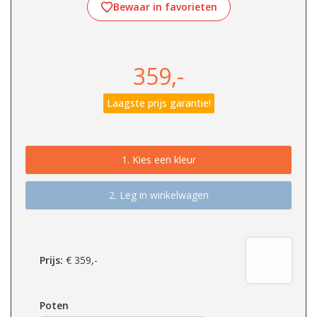
Bewaar in favorieten
359,-
Laagste prijs garantie!
1.
Kies een kleur
2. Leg in winkelwagen
Prijs:
€
359,-
Poten