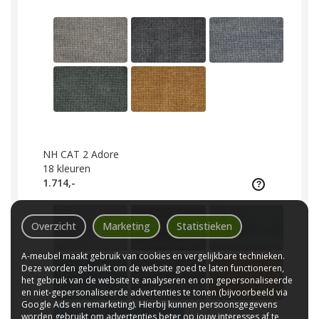
NH CAT 2 Adore
18
kleuren
1.714,-
Overzicht
Marketing
Statistieken
A-meubel maakt gebruik van cookies en vergelijkbare technieken.
Deze worden gebruikt om de website goed te laten functioneren,
het gebruik van de website te analyseren en om gepersonaliseerde
en niet-gepersonaliseerde advertenties te tonen (bijvoorbeeld via
Google Ads en remarketing). Hierbij kunnen persoonsgegevens
worden gebruikt om advertenties beter op jouw interesses af te
Bekijk overige 12 kleuren