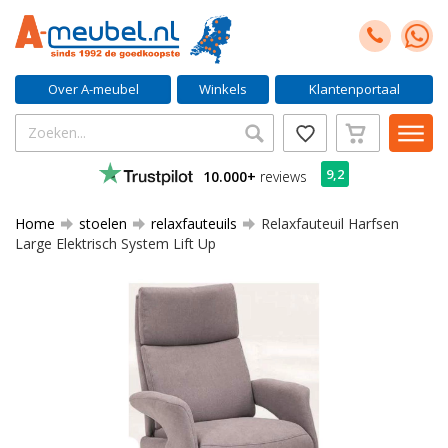
Over A-meubel
Winkels
Klantenportaal
9,2
10.000+
reviews
Home
stoelen
relaxfauteuils
Relaxfauteuil Harfsen
Large Elektrisch System Lift Up