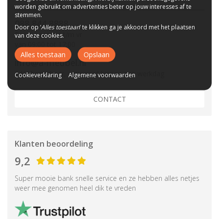
worden gebruikt om advertenties beter op jouw interesses af te
stemmen.
088 844 8888
Door op ‘
Alles toestaan
’ te klikken ga je akkoord met het plaatsen
Bereikbaar ma t/m vr
van deze cookies.
van 09:00 tot 17:00
Alles toestaan
Opslaan
info@a-meubel.nl
24/7 bereikbaar, antwoord binnen een werkdag
Cookieverklaring
Algemene voorwaarden
CONTACT
Klanten beoordeling
9,2
Super mooie bank snelle service en ze hebben alles netjes
weer mee genomen heel dik te vreden