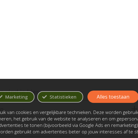
 vind je hier
Alles toestaan
Marketing
Statistieken
en
ik van cookies en vergelijkbare technieken. Deze worden gebrui
oneren, het gebruik van de website te analyseren en om gepersona
vertenties te tonen (bijvoorbeeld via Google Ads en remarketing)
rden gebruikt om advertenties beter op jouw interesses af te 