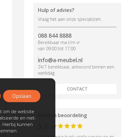
Hulp of advies?
Vraag het aan onze specialisten.
088 844 8888
Bereikbaar ma t/m vr
van 09:00 tot 17:00
info@a-meubel.nl
24/7 bereikbaar, antwoord binnen een
werkdag
CONTACT
Opslaan
kt om de website
Klanten beoordeling
liseerde en niet-
. Hierbij kunnen
9,2
stemmen.
Super mooie bank snelle service en ze