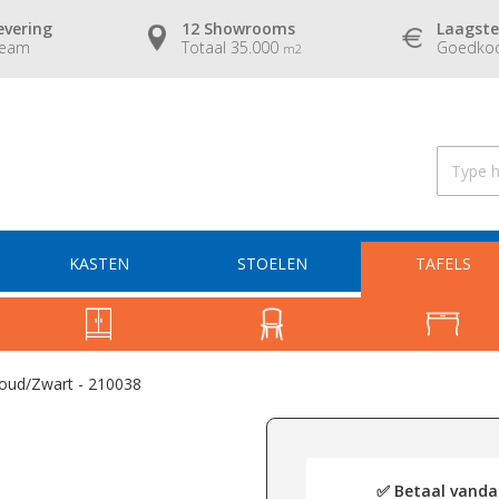
evering
12 Showrooms
Laagste
team
Totaal 35.000
Goedkoo
m2
KASTEN
STOELEN
TAFELS
Goud/Zwart - 210038
✅ Betaal vandaa