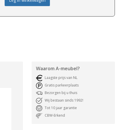
Leg in winkelwagen
Waarom
A-meubel
?
Laagste prijs van NL
Gratis parkeerplaats
Bezorgen bij u thuis
Wij bestaan sinds 1992!
Tot 10 jaar garantie
CBW-Erkend