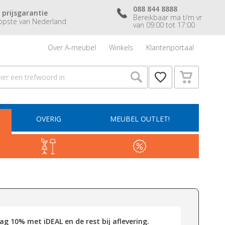
088 844 8888
 prijsgarantie
Bereikbaar ma t/m vr
pste van Nederland
van 09:00 tot 17:00
Over A-meubel
Winkels
Klantenportaal
OVERIG
MEUBEL OUTLET!
g 10% met iDEAL en de rest bij aflevering.