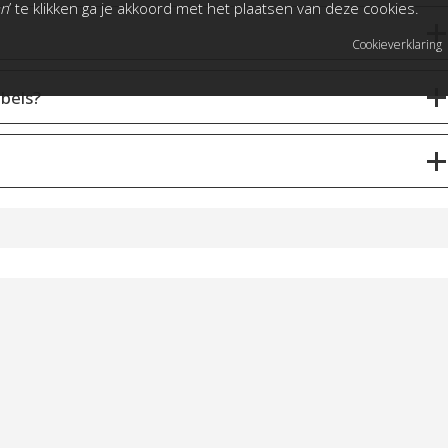
an
’ te klikken ga je akkoord met het plaatsen van deze cookies.
Cookieverklaring
bels?