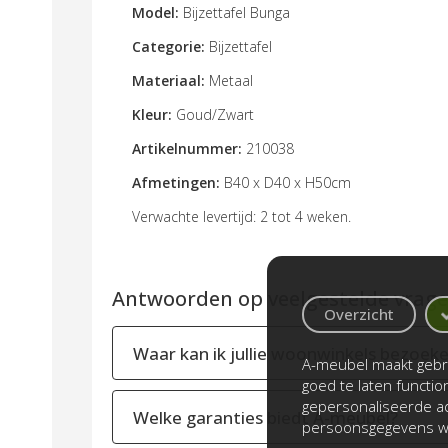
Model:
Bijzettafel Bunga
Categorie:
Bijzettafel
Materiaal:
Metaal
Kleur:
Goud/Zwart
Artikelnummer:
210038
Afmetingen:
B40 x D40 x H50cm
Verwachte levertijd: 2 tot 4 weken.
Antwoorden op veelgestelde vragen
Overzicht
Waar kan ik jullie woonwinkels bezoek
A-meubel maakt gebru
goed te laten functi
gepersonaliseerde ad
Welke garanties biedt A-meubel?
persoonsgegevens wo