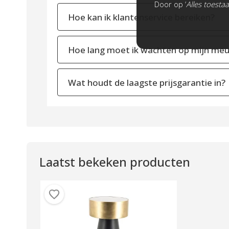
Door op ‘
Alles toesta
Hoe kan ik klantenservice bereiken?
Hoe lang moet ik wachten op mijn meu
Wat houdt de laagste prijsgarantie in?
Laatst bekeken producten