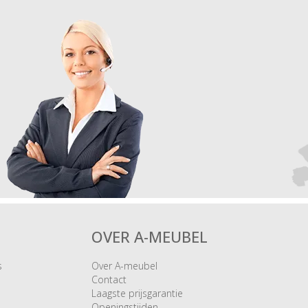
OVER A-MEUBEL
s
Over A-meubel
Contact
Laagste prijsgarantie
Openingstijden