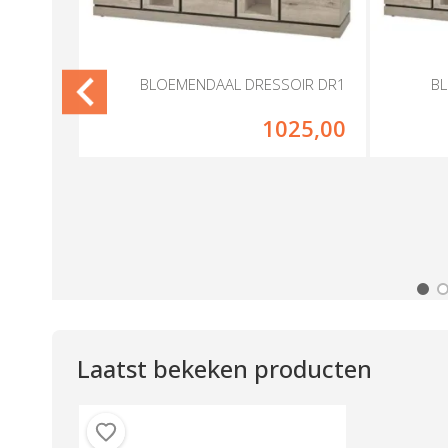
ENDAAL
BLOEMENDAAL DRESSOIR DR1
B
CHTGRIJS
75,00
1025,00
Laatst bekeken producten