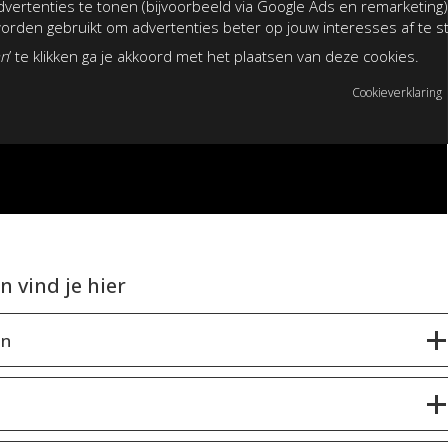
vertenties te tonen (bijvoorbeeld via Google Ads en remarketing)
rden gebruikt om advertenties beter op jouw interesses af te 
an
’ te klikken ga je akkoord met het plaatsen van deze cookies.
Cookieverklaring
 vind je hier
en