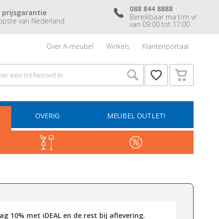
088 844 8888
 prijsgarantie
Bereikbaar ma t/m vr
pste van Nederland
van 09:00 tot 17:00
Over A-meubel
Winkels
Klantenportaal
OVERIG
MEUBEL OUTLET!
g 10% met iDEAL en de rest bij aflevering.