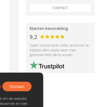
CONTACT
Klanten beoordeling
9,2
Super mooie bank snelle service en ze
hebben alles netjes weer mee
genomen heel dik te vreden
Opslaan
kt om de website
liseerde en niet-