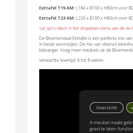
Eettafel T19-KM:
L184 x B100 x H80cm
voor 8
Eettafel T23-KM:
L226 x B100 x H80cm
voor 8
Let op! U dient in het dropdown menu aan de recht
De Bloemendaal Eettafel is een perfecte mix van
in beide woonstijlen. De mix van sfeervol eikenh
blikvanger. Voeg meer meubels uit de Bloemend
Verwachte levertijd: 6 tot 8 weken.
Overzicht
A-meubel maakt gebru
goed te laten functi