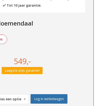
✅ Tot 10 jaar garantie.
Bloemendaal
en
549,-
Laagste prijs garantie!
Leg in winkelwagen