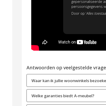
gepersonaliseerde ad
persoonsgegevens wo
Door op ‘
Alles toesta
Antwoorden op veelgestelde vragen
Waar kan ik jullie woonwinkels bezoek
Welke garanties biedt A-meubel?