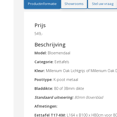
Productinformatie
Showrooms
Stel uw vraag
Prijs
549,-
Beschrijving
Model:
Bloemendaal
Categorie:
Eettafels
Kleur:
Millenium Oak Lichtgrijs of
Millenium Oak 
Poottype:
K-poot metaal
Bladdikte:
80 of 38mm dikte
Standaard uitvoering:
80mm Bovenblad
Afmetingen:
Eettafel T17-KM:
L164 x B100 x H80cm
voor 8