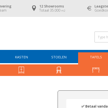
evering
12 Showrooms
Laagste
team
Totaal 35.000
Goedkoo
m2
KASTEN
STOELEN
TAFELS
✅ Betaal vandaa