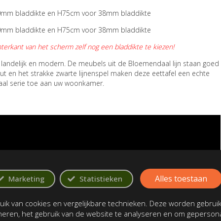
0mm bladdikte en
H75cm voor 38mm
bladdikte
0mm bladdikte en
H75cm voor 38mm
bladdikte
erkant van het scherm zelf nog een bladdikte te kiezen!
 landelijk en modern. De meubels uit de Bloemendaal lijn staan goed
out en het strakke zwarte lijnenspel maken deze eettafel een echte
aal serie toe aan uw woonkamer.
Alles toestaan
Marketing
Statistieken
ik van cookies en vergelijkbare technieken. Deze worden gebrui
oneren, het gebruik van de website te analyseren en om gepersona