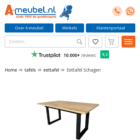
Over A-meubel
Winkels
Klantenportaal
9,2
10.000+
reviews
Home
tafels
eettafel
Eettafel Schagen