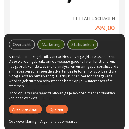
EETTAFEL SCHAGEN
299,00
Overzicht
Marketing
Statistieken
A-meubel maakt gebruik van cookies en vergelijkbare technieken.
Deze worden gebruikt om de website goed te laten functioneren,
Waarom
A-meubel
?
het gebruik van de website te analyseren en om gepersonaliseerde
en niet-gepersonaliseerde advertenties te tonen (bijvoorbeeld via
Laagste prijs van NL
Google Ads en remarketing). Hierbij kunnen persoonsgegevens
worden gebruikt om advertenties beter op jouw interesses af te
Gratis parkeerplaats
stemmen.
Bezorgen bij u thuis
Door op ‘
Alles toestaan
’ te klikken ga je akkoord met het plaatsen
van deze cookies.
Wij bestaan sinds 1992!
Tot 10 jaar garantie
Alles toestaan
Opslaan
CBW-Erkend
Cookieverklaring
Algemene voorwaarden