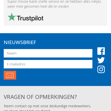
Super mooie bank snelle service en ze hebben alles netjes
weer mee genomen heel dik te vreden
NIEUWSBRIEF
Naam
Email
adres
VRAGEN OF OPMERKINGEN?
Neem contact op met onze deskundige medewerkers,
wij staan graag tot uw dienst.