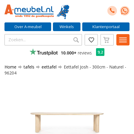
Over A-meubel
Winkels
Klantenportaal
9,2
10.000+
reviews
Home
tafels
eettafel
Eettafel Josh - 300cm - Naturel -
96204