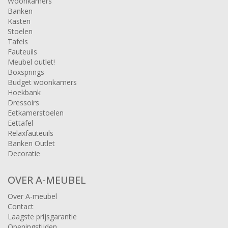
Woonkamers
Banken
Kasten
Stoelen
Tafels
Fauteuils
Meubel outlet!
Boxsprings
Budget woonkamers
Hoekbank
Dressoirs
Eetkamerstoelen
Eettafel
Relaxfauteuils
Banken Outlet
Decoratie
OVER A-MEUBEL
Over A-meubel
Contact
Laagste prijsgarantie
Openingstijden