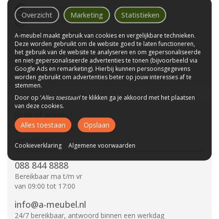
Laagste prijs van NL
Overzicht
Marketing
Statistieken
Gratis parkeerplaats
Bezorgen bij u thuis
A-meubel maakt gebruik van cookies en vergelijkbare technieken.
Deze worden gebruikt om de website goed te laten functioneren,
Wij bestaan sinds 1992!
het gebruik van de website te analyseren en om gepersonaliseerde
Tot 10 jaar garantie
en niet-gepersonaliseerde advertenties te tonen (bijvoorbeeld via
Google Ads en remarketing). Hierbij kunnen persoonsgegevens
CBW-Erkend
worden gebruikt om advertenties beter op jouw interesses af te
stemmen.
Door op ‘
Alles toestaan
’ te klikken ga je akkoord met het plaatsen
van deze cookies.
Hulp of advies?
Alles toestaan
Opslaan
Vraag het aan onze
specialisten.
Cookieverklaring
Algemene voorwaarden
088 844 8888
Bereikbaar ma t/m vr
van 09:00 tot 17:00
info@a-meubel.nl
24/7 bereikbaar, antwoord binnen een werkdag