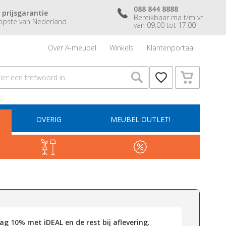
088 844 8888
 prijsgarantie
Bereikbaar ma t/m vr
pste van Nederland
van 09:00 tot 17:00
Over A-meubel
Winkels
Klantenportaal
OVERIG
MEUBEL OUTLET!
g 10% met iDEAL en de rest bij aflevering.