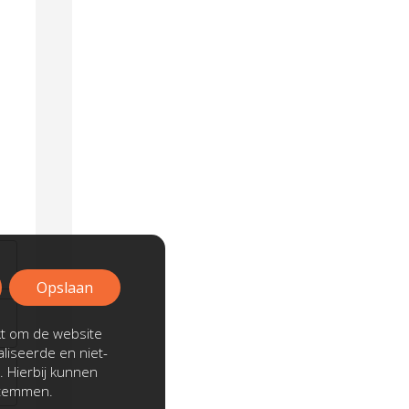
Opslaan
kt om de website
liseerde en niet-
. Hierbij kunnen
stemmen.