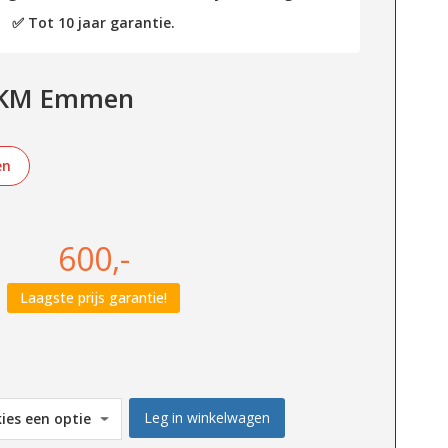
✅ Tot 10 jaar garantie.
V-KM Emmen
en
600,-
Laagste prijs garantie!
Leg in winkelwagen