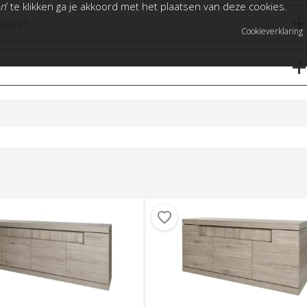
an
’ te klikken ga je akkoord met het plaatsen van deze cookies.
bels?
Cookieverklaring