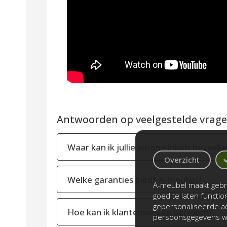
Antwoorden op veelgestelde vragen
Waar kan ik jullie woonwinkels bezoek
Overzicht
Welke garanties biedt A-meubel?
A-meubel maakt gebru
goed te laten functi
gepersonaliseerde ad
Hoe kan ik klantenservice bereiken?
persoonsgegevens wo