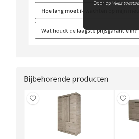
Door op ‘
Alles toesta
Hoe lang moet ik wachten op mijn meu
Wat houdt de laagste prijsgarantie in?
Bijbehorende producten