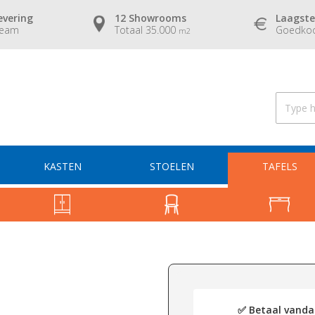
evering
12 Showrooms
Laagste
team
Totaal 35.000
Goedkoo
m2
KASTEN
STOELEN
TAFELS
✅ Betaal vandaa