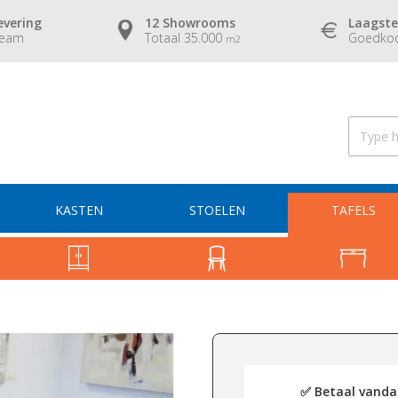
evering
12 Showrooms
Laagste
team
Totaal 35.000
Goedkoo
m2
KASTEN
STOELEN
TAFELS
✅ Betaal vandaa