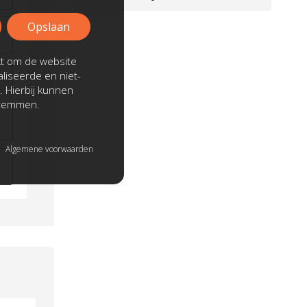
Opslaan
kt om de website
liseerde en niet-
. Hierbij kunnen
stemmen.
Algemene voorwaarden