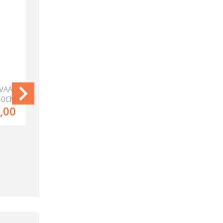
OVAAL
SCARLET EETTAFEL OVAAL
20CM
250X128CM
,00
929,00