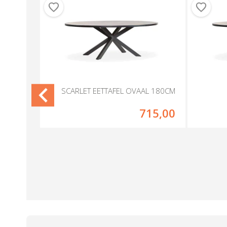
 IJBURG
SCARLET EETTAFEL OVAAL 180CM
79,00
715,00