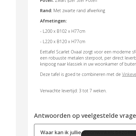
Poten:
Zwart IJzer Ster Poten
Rand:
Met zwarte rand afwerking
Afmetingen:
- L200 x B102 x H77cm
- L220 x B120 x H77cm
Eettafel Scarlet Ovaal zorgt voor een moderne 
een robuuste metalen sterpoot, per direct leverb
knipoog naar klassiek in uw woonkamer of buite
Deze tafel is goed te combineren met de
Vinkev
Verwachte levertijd: 3 tot 7 weken.
Antwoorden op veelgestelde vragen
Waar kan ik jullie woonwinkels bezoek