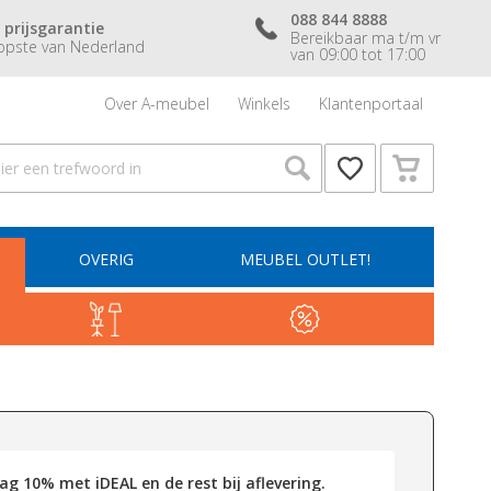
088 844 8888
 prijsgarantie
Bereikbaar ma t/m vr
pste van Nederland
van 09:00 tot 17:00
Over A-meubel
Winkels
Klantenportaal
OVERIG
MEUBEL OUTLET!
g 10% met iDEAL en de rest bij aflevering.