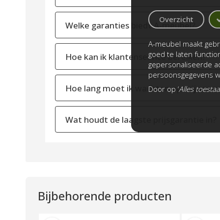
Overzicht
Welke garanties biedt A-meubel?
A-meubel maakt gebru
goed te laten functi
Hoe kan ik klantenservice bereiken?
gepersonaliseerde ad
persoonsgegevens wo
Hoe lang moet ik wachten op mijn meu
Door op ‘
Alles toesta
Wat houdt de laagste prijsgarantie in?
Bijbehorende producten