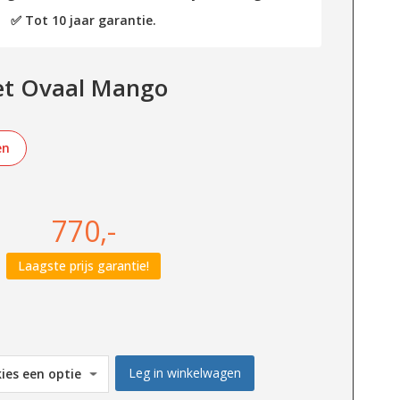
✅ Tot 10 jaar garantie.
let Ovaal Mango
en
770,-
Laagste prijs garantie!
Leg in winkelwagen