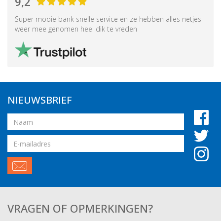
9,2
Super mooie bank snelle service en ze hebben alles netjes
weer mee genomen heel dik te vreden
NIEUWSBRIEF
Naam
Email
adres
VRAGEN OF OPMERKINGEN?