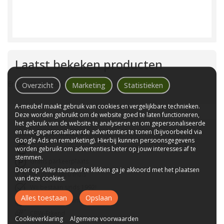
Laatst bekeken producten
Er zijn geen producten gevonden.
Overzicht
Marketing
Statistieken
A-meubel maakt gebruik van cookies en vergelijkbare technieken.
Deze worden gebruikt om de website goed te laten functioneren,
het gebruik van de website te analyseren en om gepersonaliseerde
Waarom
A-meubel
?
en niet-gepersonaliseerde advertenties te tonen (bijvoorbeeld via
Google Ads en remarketing). Hierbij kunnen persoonsgegevens
Laagste prijs van NL
worden gebruikt om advertenties beter op jouw interesses af te
stemmen.
Gratis parkeerplaats
Door op ‘
Alles toestaan
’ te klikken ga je akkoord met het plaatsen
Bezorgen bij u thuis
van deze cookies.
Wij bestaan sinds 1992!
Alles toestaan
Opslaan
Tot 10 jaar garantie
CBW-Erkend
Cookieverklaring
Algemene voorwaarden