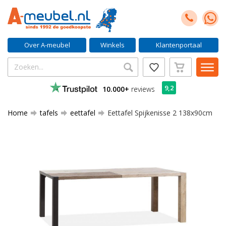
Over A-meubel
Winkels
Klantenportaal
9,2
10.000+
reviews
Home
tafels
eettafel
Eettafel Spijkenisse 2 138x90cm