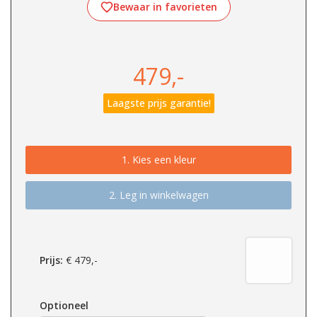
Bewaar in favorieten
479,-
Laagste prijs garantie!
1.
Kies een kleur
2. Leg in winkelwagen
Prijs:
€
479,-
Optioneel