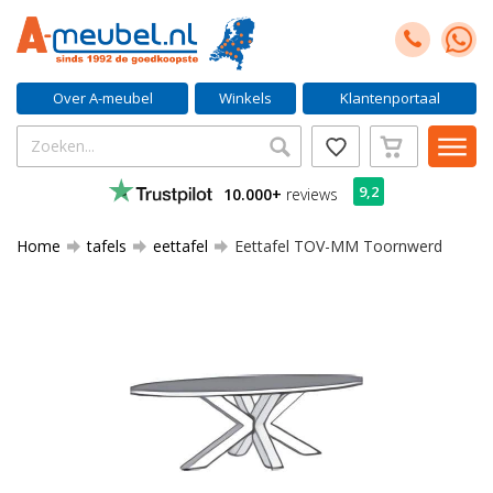
Over A-meubel
Winkels
Klantenportaal
9,2
10.000+
reviews
Home
tafels
eettafel
Eettafel TOV-MM Toornwerd