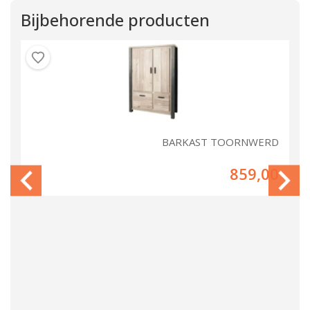
Bijbehorende producten
RD
BARKAST TOORNWERD
00
859,00