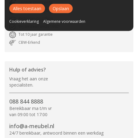
Laagste prijs van NL
Alles toestaan
Opslaan
Gratis parkeerplaats
Bezorgen bij u thuis
Cookieverklaring
Algemene voorwaarden
Wij bestaan sinds 1992!
Tot 10 jaar garantie
CBW-Erkend
Hulp of advies?
Vraag het aan onze
specialisten.
088 844 8888
Bereikbaar ma t/m vr
van 09:00 tot 17:00
info@a-meubel.nl
24/7 bereikbaar, antwoord binnen een werkdag