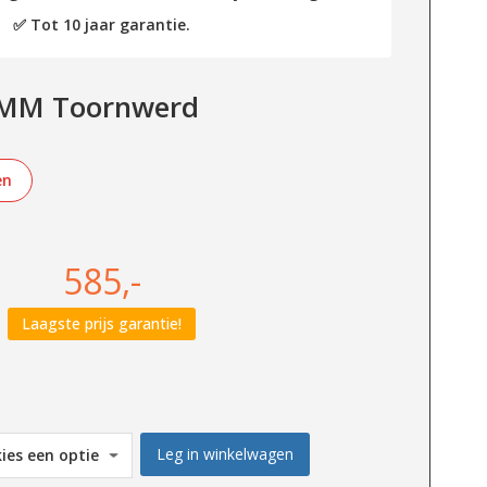
✅ Tot 10 jaar garantie.
-MM Toornwerd
en
585,-
Laagste prijs garantie!
Leg in winkelwagen