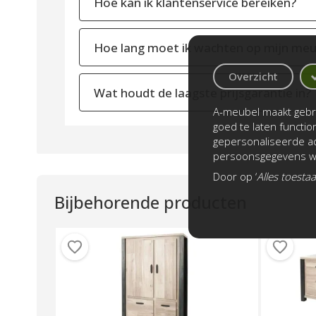
Hoe kan ik klantenservice bereiken?
Hoe lang moet ik wachten op mijn meu
Overzicht
Wat houdt de laagste prijsgarantie in?
A-meubel maakt gebru
goed te laten functi
gepersonaliseerde ad
persoonsgegevens wo
Door op ‘
Alles toesta
Bijbehorende producten