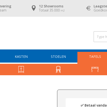
evering
12 Showrooms
Laagste
team
Totaal 35.000
Goedkoo
m2
KASTEN
STOELEN
TAFELS
✅ Betaal vandaa