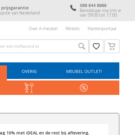
088 844 8888
 prijsgarantie
Bereikbaar ma t/m vr
pste van Nederland
van 09:00 tot 17:00
Over A-meubel
Winkels
Klantenportaal
OVERIG
MEUBEL OUTLET!
g 10% met iDEAL en de rest bij aflevering.