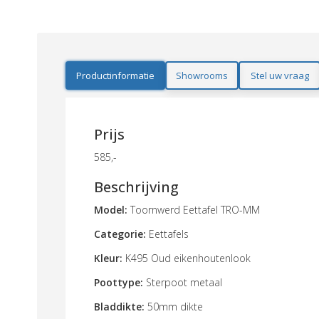
Productinformatie
Showrooms
Stel uw vraag
Prijs
585,-
Beschrijving
Model:
Toornwerd Eettafel TRO-MM
Categorie:
Eettafels
Kleur:
K495 Oud eikenhoutenlook
Poottype:
Sterpoot metaal
Bladdikte:
50mm dikte