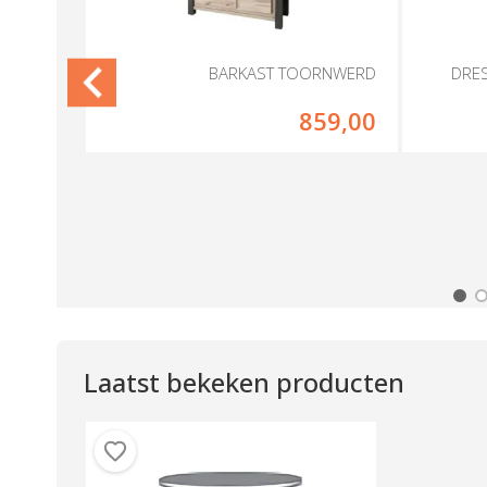
RNWERD
BARKAST TOORNWERD
DRE
69,00
859,00
Laatst bekeken producten