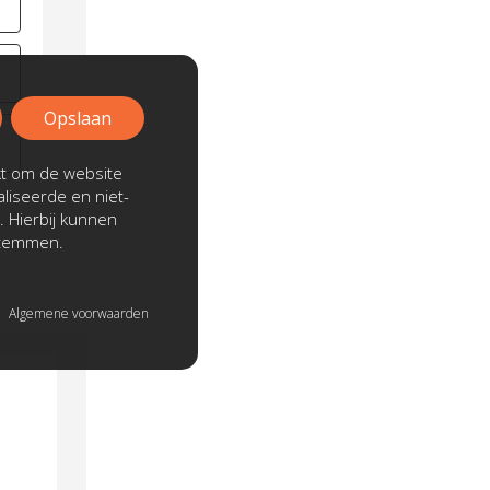
Opslaan
kt om de website
liseerde en niet-
. Hierbij kunnen
stemmen.
Algemene voorwaarden