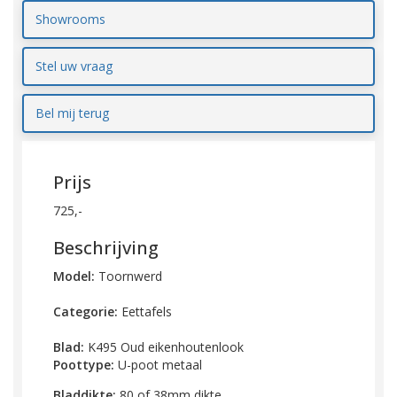
Showrooms
Stel uw vraag
Bel mij terug
Prijs
725,-
Beschrijving
Model:
Toornwerd
Categorie:
Eettafels
Blad:
K495 Oud eikenhoutenlook
Poottype:
U-poot metaal
Bladdikte:
80 of 38mm dikte