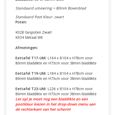
Standaard uitvoering = 80mm Bovenblad
Standaard Poot Kleur: zwart
Poten:
K028 Gespoten Zwart
K034 Metaal Wit
Afmetingen:
Eettafel T17-UM:
L164 x B104 x H78cm
voor
80mm bladdikte en
H73cm voor 38mm
bladdikte
Eettafel T19-UM:
L184 x B104 x H78cm
voor
80mm bladdikte en
H73cm voor 38mm
bladdikte
Eettafel T23-UM:
L226 x B104 x H78cm
voor
80mm bladdikte en
H73cm voor 38mm
bladdikte
Let op! Je moet nog een bladdikte en een
pootkleur kiezen in het drop-down menu aan
de rechterkant van het scherm!