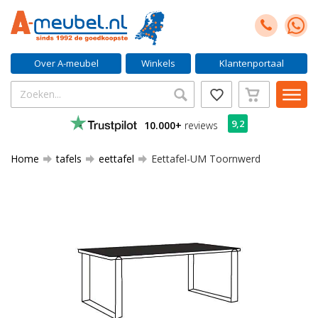
Over A-meubel
Winkels
Klantenportaal
9,2
10.000+
reviews
Home
tafels
eettafel
Eettafel-UM Toornwerd