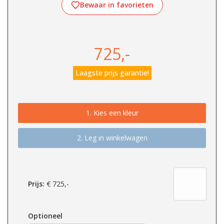
Bewaar in favorieten
725,-
Laagste prijs garantie!
1.
Kies een kleur
2. Leg in winkelwagen
Prijs:
€
725,-
Optioneel