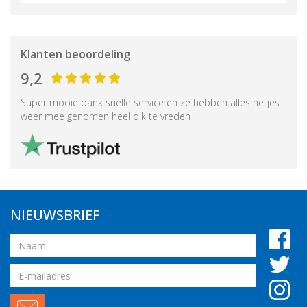
Klanten beoordeling
9,2
Super mooie bank snelle service en ze hebben alles netjes
weer mee genomen heel dik te vreden
NIEUWSBRIEF
Naam
Email
adres