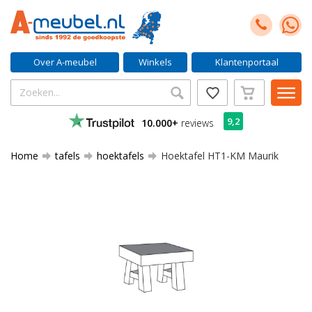
Over A-meubel
Winkels
Klantenportaal
9,2
10.000+
reviews
Home
tafels
hoektafels
Hoektafel HT1-KM Maurik