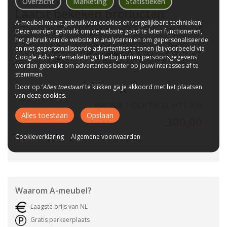
Overzicht
Marketing
Statistieken
Laatst bekeken producten
A-meubel maakt gebruik van cookies en vergelijkbare technieken.
Deze worden gebruikt om de website goed te laten functioneren,
het gebruik van de website te analyseren en om gepersonaliseerde
en niet-gepersonaliseerde advertenties te tonen (bijvoorbeeld via
Google Ads en remarketing). Hierbij kunnen persoonsgegevens
worden gebruikt om advertenties beter op jouw interesses af te
stemmen.
Door op ‘
Alles toestaan
’ te klikken ga je akkoord met het plaatsen
van deze cookies.
MAURIK HOEKTAFEL HT1-KM
Alles toestaan
Opslaan
300,00
Cookieverklaring
Algemene voorwaarden
Waarom
A-meubel
?
Laagste prijs van NL
Gratis parkeerplaats