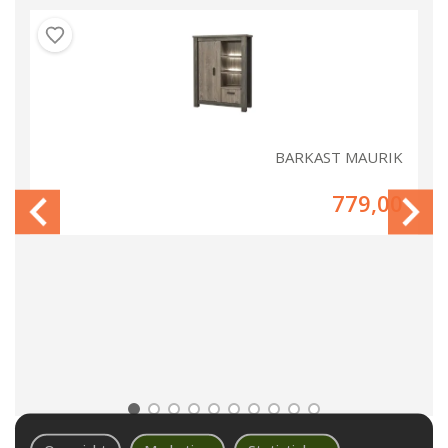
IK
BARKAST MAURIK
00
779,00