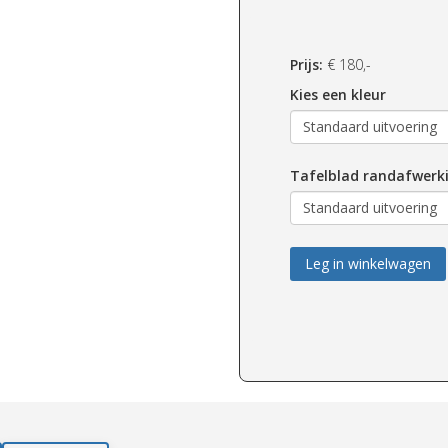
Prijs:
€
180,-
Kies een kleur
Tafelblad randafwerk
Leg in winkelwagen