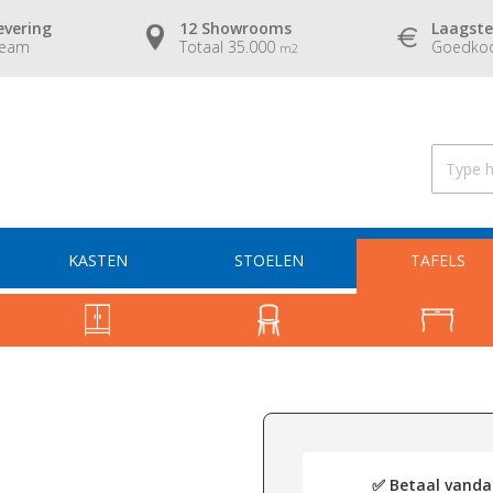
evering
12 Showrooms
Laagste
team
Totaal 35.000
Goedkoo
m2
KASTEN
STOELEN
TAFELS
✅ Betaal vandaa