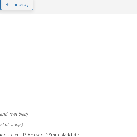
Bel mij terug
end
(met blad)
l of oranje)
addikte en
H39cm voor 38mm
bladdikte