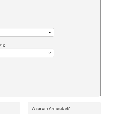
ing
Waarom
A-meubel
?