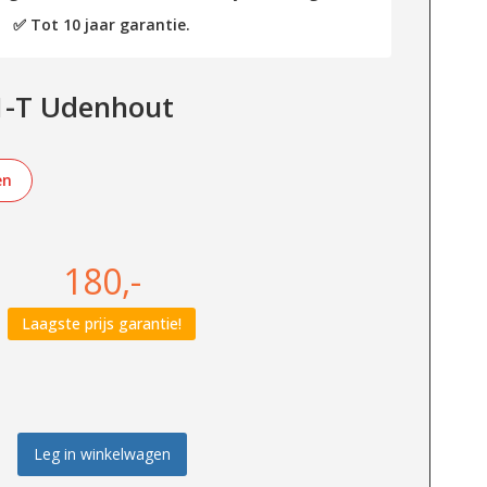
✅ Tot 10 jaar garantie.
1-T Udenhout
en
180,-
Laagste prijs garantie!
Leg in winkelwagen