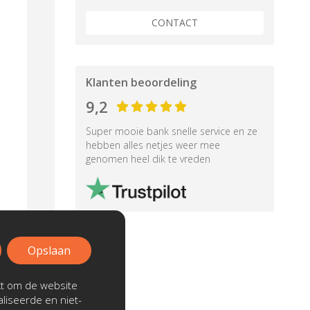
CONTACT
Klanten beoordeling
9,2
Super mooie bank snelle service en ze
hebben alles netjes weer mee
genomen heel dik te vreden
Opslaan
kt om de website
liseerde en niet-