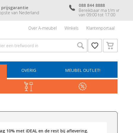
088 844 8888
 prijsgarantie
Bereikbaar ma t/m vr
pste van Nederland
van 09:00 tot 17:00
Over A-meubel
Winkels
Klantenportaal
OVERIG
MEUBEL OUTLET!
g 10% met iDEAL en de rest bij aflevering.