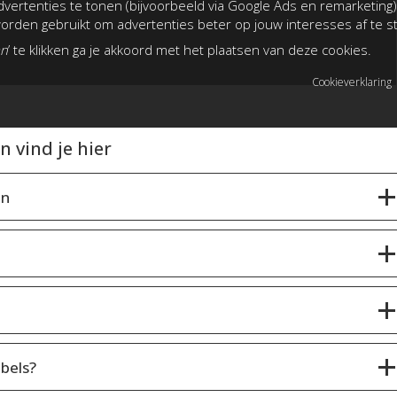
vertenties te tonen (bijvoorbeeld via Google Ads en remarketing)
rden gebruikt om advertenties beter op jouw interesses af te 
an
’ te klikken ga je akkoord met het plaatsen van deze cookies.
Cookieverklaring
 vind je hier
en
bels?