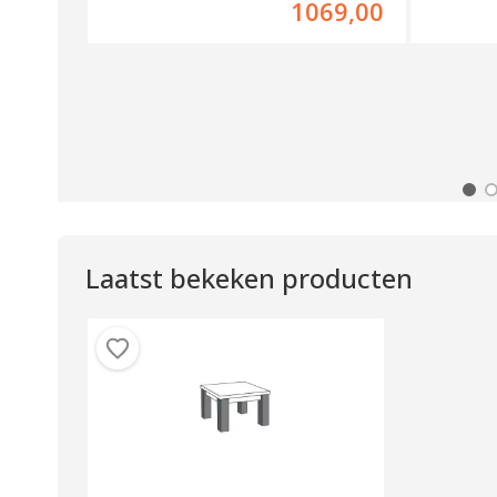
29,00
1069,00
Laatst bekeken producten