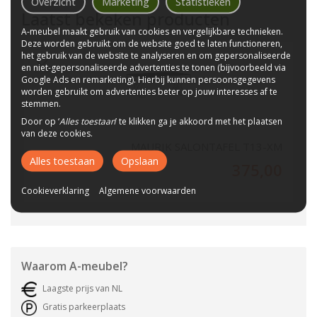
Overzicht
Marketing
Statistieken
Laatst bekeken producten
A-meubel maakt gebruik van cookies en vergelijkbare technieken.
Deze worden gebruikt om de website goed te laten functioneren,
het gebruik van de website te analyseren en om gepersonaliseerde
en niet-gepersonaliseerde advertenties te tonen (bijvoorbeeld via
Google Ads en remarketing). Hierbij kunnen persoonsgegevens
worden gebruikt om advertenties beter op jouw interesses af te
stemmen.
Door op ‘
Alles toestaan
’ te klikken ga je akkoord met het plaatsen
van deze cookies.
MAURIK SALONTAFEL T13-XM
Alles toestaan
Opslaan
375,00
Cookieverklaring
Algemene voorwaarden
Waarom
A-meubel
?
Laagste prijs van NL
Gratis parkeerplaats