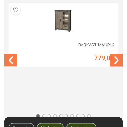
IK
BARKAST MAURIK
00
779,00