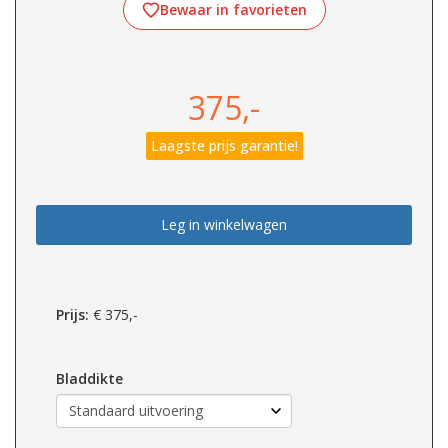
Bewaar in favorieten
375,-
Laagste prijs garantie!
Leg in winkelwagen
Prijs:
€
375,-
Bladdikte