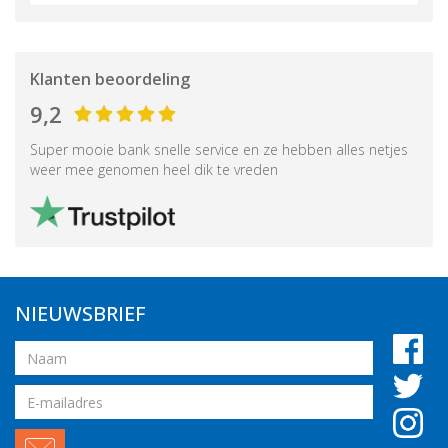
Klanten beoordeling
9,2
Super mooie bank snelle service en ze hebben alles netjes
weer mee genomen heel dik te vreden
NIEUWSBRIEF
Naam
Email
adres