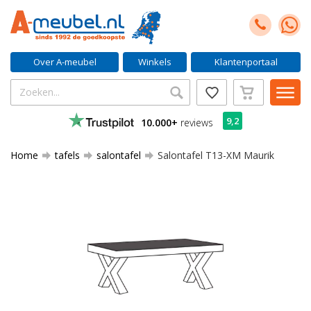
Over A-meubel
Winkels
Klantenportaal
9,2
10.000+
reviews
Home
tafels
salontafel
Salontafel T13-XM Maurik