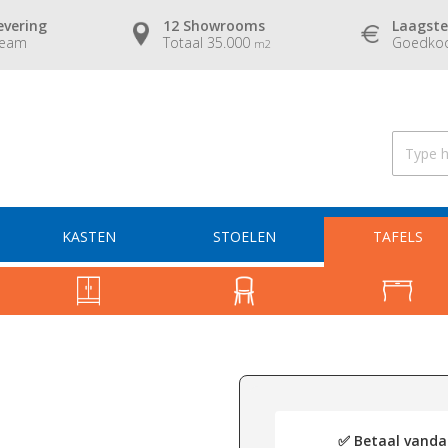
evering
12 Showrooms
Laagste
team
Totaal 35.000
Goedkoo
m2
KASTEN
STOELEN
TAFELS
✅ Betaal vandaa