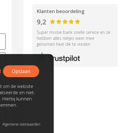
Klanten beoordeling
9,2
Super mooie bank snelle service en ze
hebben alles netjes weer mee
genomen heel dik te vreden
Opslaan
kt om de website
liseerde en niet-
. Hierbij kunnen
stemmen.
Algemene voorwaarden