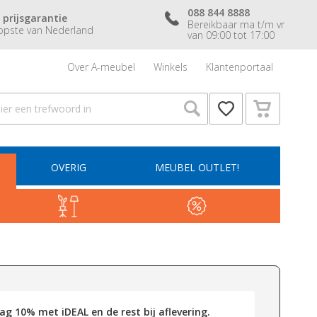
088 844 8888
 prijsgarantie
Bereikbaar ma t/m vr
pste van Nederland
van 09:00 tot 17:00
Over A-meubel
Winkels
Klantenportaal
OVERIG
MEUBEL OUTLET!
g 10% met iDEAL en de rest bij aflevering.