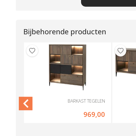
Bijbehorende producten
TEGELEN
BARKAST TEGELEN
99,00
969,00