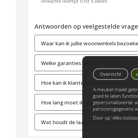
Verwachte levertijd: 6 tot 8 weken.
Antwoorden op veelgestelde vragen
Waar kan ik jullie woonwinkels bezoek
Welke garanties biedt A-meubel?
Overzicht
Hoe kan ik klantenservice bereiken?
A-meubel maakt gebru
goed te laten functi
Hoe lang moet ik wachten op mijn meu
gepersonaliseerde ad
persoonsgegevens wo
Door op ‘
Alles toesta
Wat houdt de laagste prijsgarantie in?