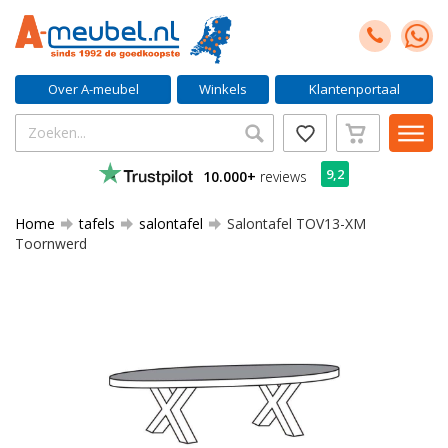
Over A-meubel
Winkels
Klantenportaal
9,2
10.000+
reviews
Home
tafels
salontafel
Salontafel TOV13-XM
Toornwerd