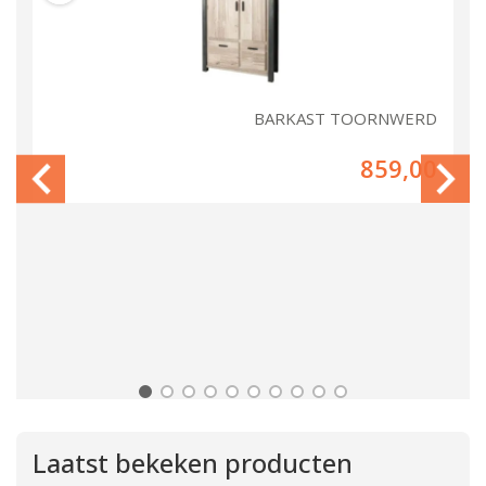
RD
BARKAST TOORNWERD
00
859,00
Laatst bekeken producten