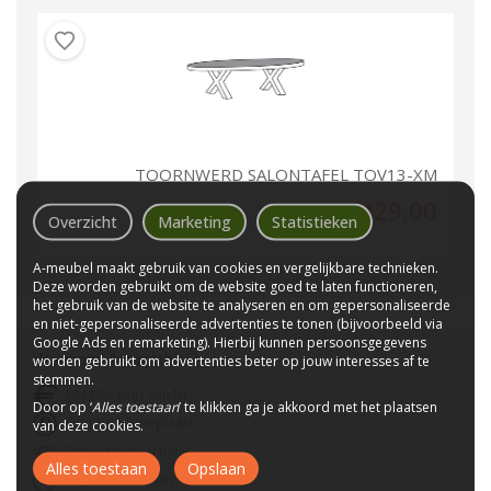
TOORNWERD SALONTAFEL TOV13-XM
429,00
Overzicht
Marketing
Statistieken
A-meubel maakt gebruik van cookies en vergelijkbare technieken.
Deze worden gebruikt om de website goed te laten functioneren,
het gebruik van de website te analyseren en om gepersonaliseerde
en niet-gepersonaliseerde advertenties te tonen (bijvoorbeeld via
Google Ads en remarketing). Hierbij kunnen persoonsgegevens
Waarom
A-meubel
?
worden gebruikt om advertenties beter op jouw interesses af te
stemmen.
Laagste prijs van NL
Door op ‘
Alles toestaan
’ te klikken ga je akkoord met het plaatsen
Gratis parkeerplaats
van deze cookies.
Bezorgen bij u thuis
Alles toestaan
Opslaan
Wij bestaan sinds 1992!