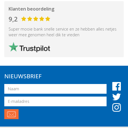
Klanten beoordeling
9,2
Super mooie bank snelle service en ze hebben alles netjes
weer mee genomen heel dik te vreden
NIEUWSBRIEF
Naam
Email
adres