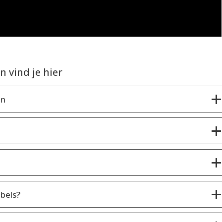
 vind je hier
en
bels?