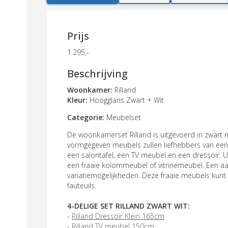
Prijs
1.295,-
Beschrijving
Woonkamer:
Rilland
Kleur:
Hoogglans Zwart + Wit
Categorie:
Meubelset
De woonkamerset Rilland is uitgevoerd in zwart m
vormgegeven meubels zullen liefhebbers van een ei
een salontafel, een TV meubel en een dressoir. 
een fraaie kolommeubel of vitrinemeubel. Een aan
variatiemogelijkheden. Deze fraaie meubels kunt
fauteuils.
4-DELIGE SET RILLAND ZWART WIT:
-
Rilland Dressoir Klein 165cm
-
Rilland TV meubel 150cm