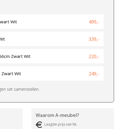
Zwart Wit
499,-
Wit
339,-
x66cm Zwart Wit
220,-
n Zwart Wit
249,-
igen set samenstellen.
Waarom
A-meubel
?
Laagste prijs van NL