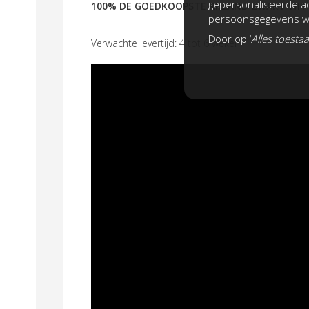
gepersonaliseerde ad
100% DE GOEDKOOPSTE RILLAND ZWART WIT
persoonsgegevens wo
Door op ‘
Alles toesta
Verwachte levertijd: 4 tot 6 weken.