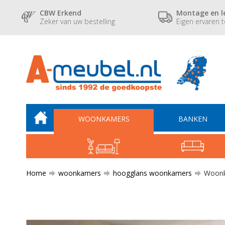
CBW Erkend
Montage en l
Zeker van uw bestelling
Eigen ervaren 
WOONKAMERS
BANKEN
Home
woonkamers
hoogglans woonkamers
Woonka