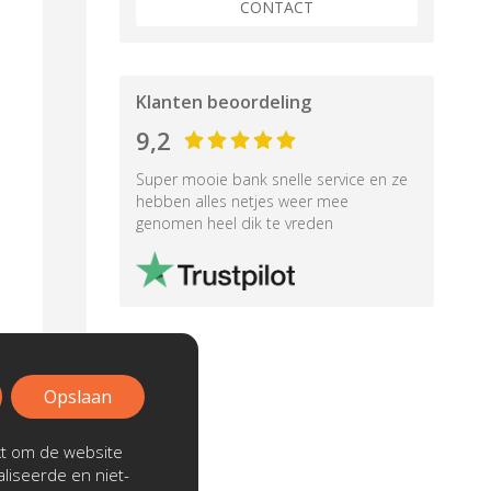
CONTACT
Klanten beoordeling
9,2
Super mooie bank snelle service en ze
hebben alles netjes weer mee
genomen heel dik te vreden
Opslaan
kt om de website
liseerde en niet-