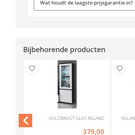
Wat houdt de laagste prijsgarantie in?
Bijbehorende producten
WART WIT
KOLOMKAST GLAS RILLAND
RILLA
99,00
379,00