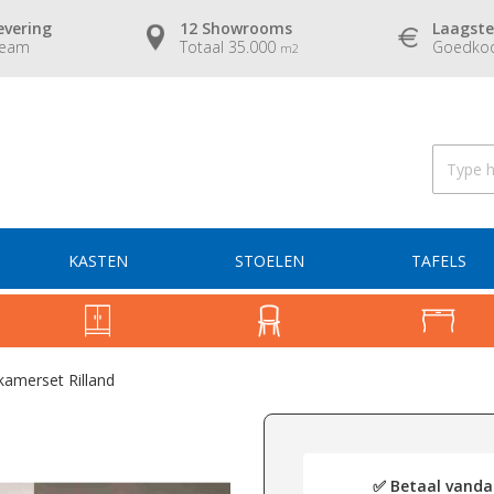
evering
12 Showrooms
Laagste
team
Totaal 35.000
Goedkoo
m2
KASTEN
STOELEN
TAFELS
merset Rilland
✅ Betaal vandaa