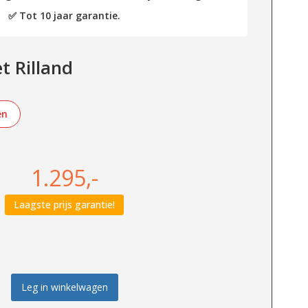
✅ Tot 10 jaar garantie.
 Rilland
en
1.295,-
Laagste prijs garantie!
Leg in winkelwagen