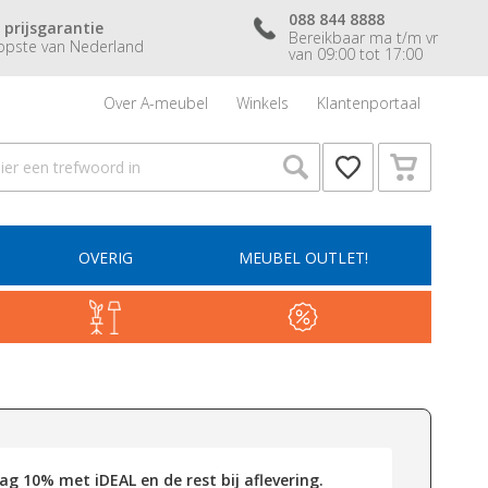
088 844 8888
 prijsgarantie
Bereikbaar ma t/m vr
pste van Nederland
van 09:00 tot 17:00
Over A-meubel
Winkels
Klantenportaal
OVERIG
MEUBEL OUTLET!
g 10% met iDEAL en de rest bij aflevering.