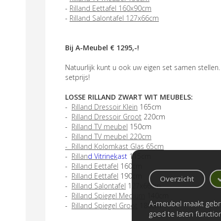
-
Rilland Eettafel 160x90cm
-
Rilland Salontafel 127x66cm
Bij A-Meubel € 1295
,-!
Natuurlijk kunt u ook uw eigen set samen stelle
setprijs!
LOSSE RILLAND ZWART WIT MEUBELS:
-
Rilland Dressoir Klein
165cm
-
Rilland Dressoir Groot
220cm
-
Rilland TV meubel
150cm
-
Rilland TV meubel 220cm
- Rilland Kolomkast Glas 65cm
-
Rillan
d Vitrinek
ast
115cm
-
Rilland Eettafel
160cm
-
Rilland Eettafel
190cm
Overzicht
-
Rilland Salontafel
127x66cm
-
Rilland Spiegel Medium
140cm
A-meubel maakt gebru
-
Rilland Spiegel Groot
180cm
goed te laten functi