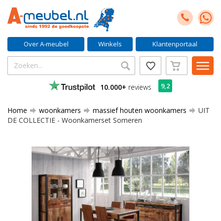
Over A-meubel
Winkels
Klantenportaal
9,2
10.000+
reviews
Home
woonkamers
massief houten woonkamers
UIT
DE COLLECTIE - Woonkamerset Someren