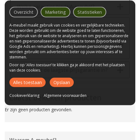
Welke garanties biedt A-meubel?
Overzicht
Marketing
Statistieken
Hoe kan ik klantenservice bereiken?
A-meubel maakt gebruik van cookies en vergelijkbare technieken.
Deze worden gebruikt om de website goed te laten functioneren,
het gebruik van de website te analyseren en om gepersonaliseerde
en niet-gepersonaliseerde advertenties te tonen (bijvoorbeeld via
Hoe lang moet ik wachten op mijn
Google Ads en remarketing). Hierbij kunnen persoonsgegevens
meubels?
worden gebruikt om advertenties beter op jouw interesses af te
stemmen.
Door op ‘
Alles toestaan
’ te klikken ga je akkoord met het plaatsen
Wat houdt de laagste prijsgarantie in?
van deze cookies.
Alles toestaan
Opslaan
Laatst bekeken producten
Cookieverklaring
Algemene voorwaarden
Er zijn geen producten gevonden.
Waarom
A-meubel
?