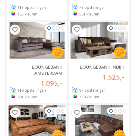
113
opstellingen
78
opstellingen
185
kleuren
561
kleuren
LOUNGEBANK
LOUNGEBANK INDIJK
AMSTERDAM
1.525
,-
1.095
,-
116
opstellingen
87
opstellingen
991
kleuren
139
kleuren