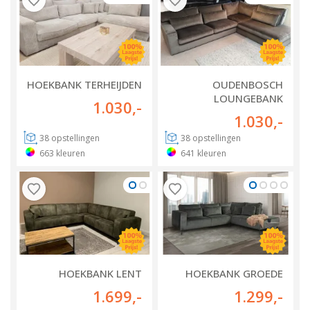
HOEKBANK TERHEIJDEN
OUDENBOSCH
LOUNGEBANK
1.030
,-
1.030
,-
38
opstellingen
38
opstellingen
663
kleuren
641
kleuren
HOEKBANK LENT
HOEKBANK GROEDE
1.699
,-
1.299
,-