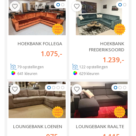
HOEKBANK FOLLEGA
HOEKBANK
FREDERIKSOORD
1.075
,-
1.239
,-
79
opstellingen
122
opstellingen
641
kleuren
629
kleuren
LOUNGEBANK LOENEN
LOUNGEBANK RAALTE