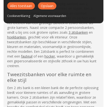
Bij A-Meubel bieden we een veelzijdig aanbod aan 2
Alles toestaan
Opslaan
zitsbanken, ideaal voor diverse ruimtes en stijlen. Een 2-
zitsbank is een kleine bank die elegantie en comfort
Cookieverklaring
Algemene voorwaarden
combineert, ideaal voor beperkte ruimtes en perfect voor
het creëren van een gezellige zithoek in zowel kleine als
grote kamers. Naast onze compacte 2 persoonsbanken,
vindt u bij ons ook grotere opties zoals
3 zitsbanken
en
hoekbanken
, geschikt voor elk interieur. Onze
tweezitsbanken zijn beschikbaar in verschillende stijlen,
kleuren en materialen, voornamelijk in gestroomlijnde,
rechte modellen. Een 2zitsbank is perfect te combineren
met een
fauteuil
of een
hocker
, waardoor u gemakkelijk
een gepersonaliseerde en stijlvolle zithoek in uw huis kunt
creëren.
Tweezitsbanken voor elke ruimte en
elke stijl
Een 2 zits bank is een kleien bank die de perfecte oplossing
biedt voor kleinere ruimtes of als aanvulling in grotere
kamers. Onze 2 zitsbanken zijn relatief klein, waardoor ze
gemakkelijk passen in verschillende omgevingen. Met een
breedte die comfortabel plaats biedt aan twee personen,