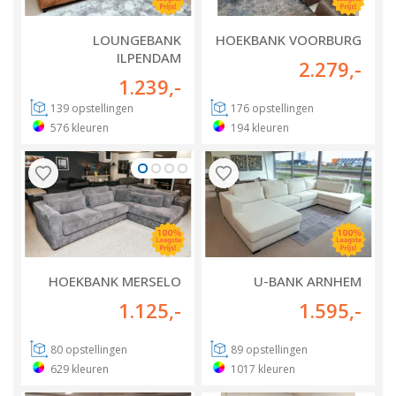
LOUNGEBANK
HOEKBANK VOORBURG
ILPENDAM
2.279
,-
1.239
,-
139
opstellingen
176
opstellingen
576
kleuren
194
kleuren
HOEKBANK MERSELO
U-BANK ARNHEM
1.125
,-
1.595
,-
80
opstellingen
89
opstellingen
629
kleuren
1017
kleuren