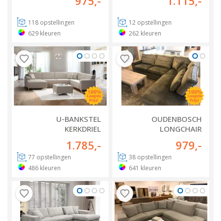
975
,-
1.115
,-
118
opstellingen
12
opstellingen
629
kleuren
262
kleuren
U-BANKSTEL
OUDENBOSCH
KERKDRIEL
LONGCHAIR
1.785
,-
979
,-
77
opstellingen
38
opstellingen
486
kleuren
641
kleuren