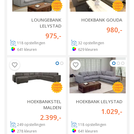
LOUNGEBANK
HOEKBANK GOUDA
LELYSTAD
980
,-
975
,-
118
opstellingen
32
opstellingen
641
kleuren
629
kleuren
HOEKBANKSTEL
HOEKBANK LELYSTAD
MALDEN
1.029
,-
2.399
,-
249
opstellingen
118
opstellingen
278
kleuren
641
kleuren