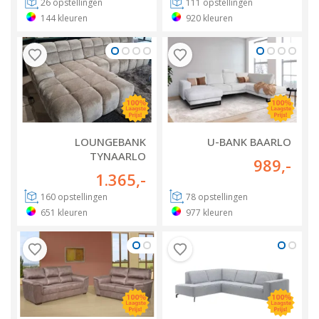
26
opstellingen
111
opstellingen
144
kleuren
920
kleuren
LOUNGEBANK
U-BANK BAARLO
TYNAARLO
989
,-
1.365
,-
160
opstellingen
78
opstellingen
651
kleuren
977
kleuren