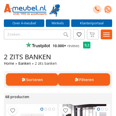
Over A-meubel
Winkels
Klantenportaal
9,2
10.000+
reviews
2 ZITS BANKEN
Home
»
Banken
»
2 zits banken
Sorteren
Filteren
68 producten