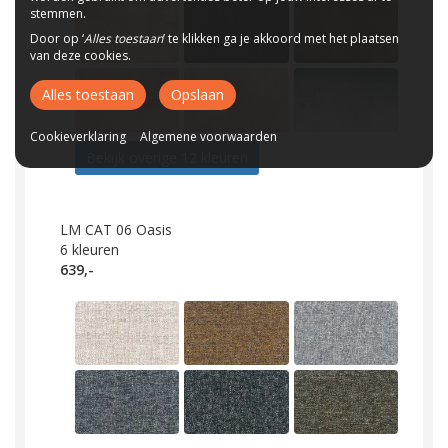
stemmen.
Door op ‘
Alles toestaan
’ te klikken ga je akkoord met het plaatsen
van deze cookies.
Alles toestaan
Opslaan
Cookieverklaring
Algemene voorwaarden
Bekijk overige 12 kleuren
LM CAT 06 Oasis
6
kleuren
639,-