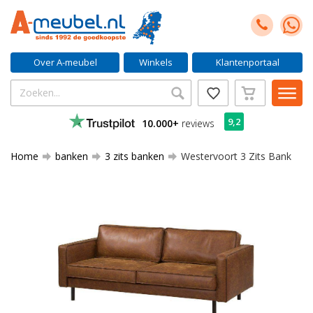
Over A-meubel
Winkels
Klantenportaal
9,2
10.000+
reviews
Home
banken
3 zits banken
Westervoort 3 Zits Bank