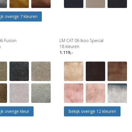
jk overige 7 kleuren
6 Fusion
LM CAT 06 Ikoo Special
n
18
kleuren
1.119,-
jk overige kleur
Bekijk overige 12 kleuren