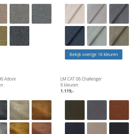
Bekijk overige 16 kleuren
06 Adore
LM CAT 06 Challenger
en
6
kleuren
1.119,-