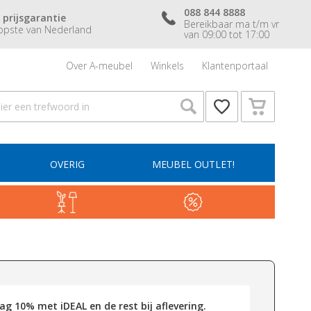
088 844 8888
 prijsgarantie
Bereikbaar ma t/m vr
pste van Nederland
van 09:00 tot 17:00
Over A-meubel
Winkels
Klantenportaal
OVERIG
MEUBEL OUTLET!
g 10% met iDEAL en de rest bij aflevering.