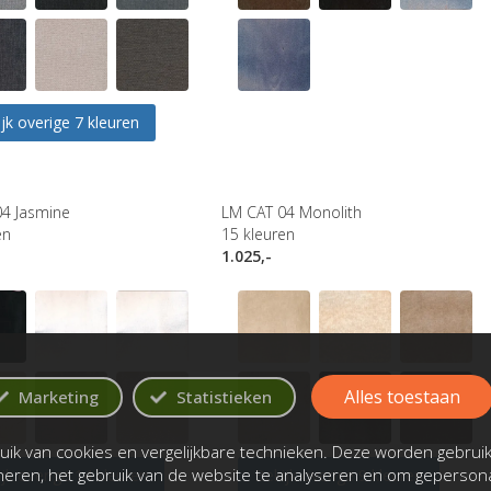
jk overige 7 kleuren
4 Jasmine
LM CAT 04 Monolith
en
15
kleuren
1.025,-
Alles toestaan
Marketing
Statistieken
ik van cookies en vergelijkbare technieken. Deze worden gebrui
oneren, het gebruik van de website te analyseren en om gepersona
jk overige 14 kleuren
Bekijk overige 9 kleuren