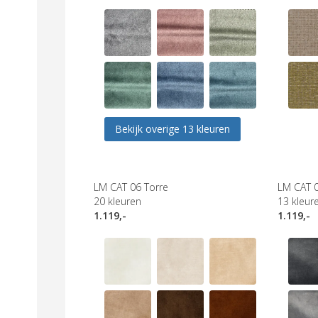
Bekijk overige 13 kleuren
LM CAT 06 Torre
LM CAT 
20
kleuren
13
kleur
1.119,-
1.119,-