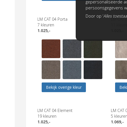
gepersonaliseerde ad
persoonsgegevens wo
Door op ‘
Alles toesta
LM CAT 04 Porta
LM CAT 0
7
kleuren
11
kleur
1.025,-
1.025,-
Bekijk overige kleur
Beki
LM CAT 04 Element
LM CAT 
19
kleuren
5
kleure
1.025,-
1.069,-