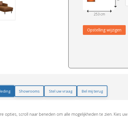
253 cm
Opstelling wijzigen
leding
Showrooms
Stel uw vraag
Bel mij terug
e opties, scroll naar beneden om alle mogelijkheden te zien. Kies uw