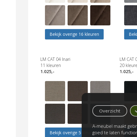
Bekijk overige 16 kleuren
Beki
LM CAT 04 Inari
LM CAT 0
11
kleuren
20
kleur
1.025,-
1.025,-
Overzicht
A-meubel maakt gebru
goed te laten functi
Bekijk overige 5 kleuren
Beki