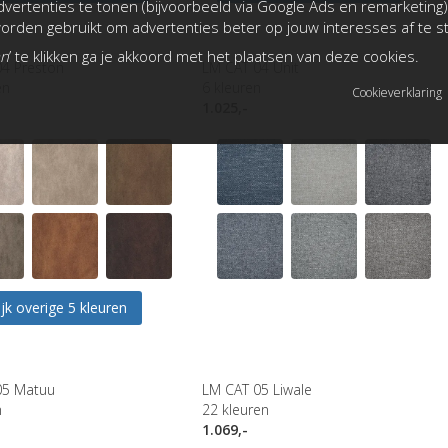
vertenties te tonen (bijvoorbeeld via Google Ads en remarketing)
rden gebruikt om advertenties beter op jouw interesses af te 
an
’ te klikken ga je akkoord met het plaatsen van deze cookies.
4 Preston
LM CAT 04 Unit
en
6
kleuren
Cookieverklaring
1.025,-
jk overige 5 kleuren
05 Matuu
LM CAT 05 Liwale
n
22
kleuren
1.069,-