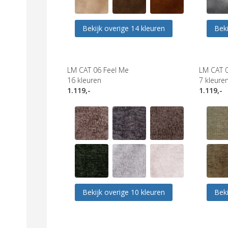
Bekijk overige 14 kleuren
Beki
LM CAT 06 Feel Me
LM CAT 0
16
kleuren
7
kleure
1.119,-
1.119,-
Bekijk overige 10 kleuren
Beki