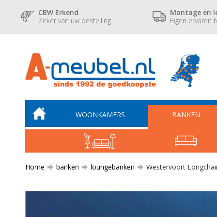
CBW Erkend
Montage en l
Zeker van uw bestelling
Eigen ervaren 
WOONKAMERS
BANKEN
Home
banken
loungebanken
Westervoort Longchair 