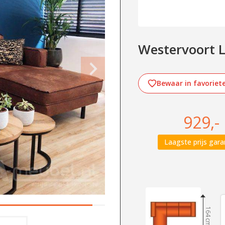
Westervoort L
Bewaar in favoriet
929,-
Laagste prijs gara
164 cm