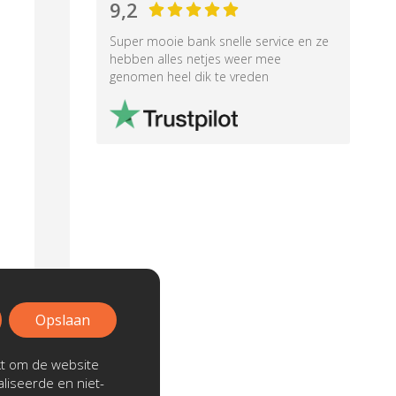
9,2
Super mooie bank snelle service en ze
hebben alles netjes weer mee
genomen heel dik te vreden
Opslaan
kt om de website
liseerde en niet-