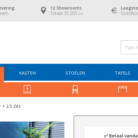
evering
12 Showrooms
Laagste
team
Totaal 35.000
Goedkoo
m2
KASTEN
STOELEN
TAFELS
+ 2.5 Zits
✅ Betaal vandaa