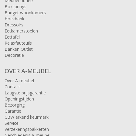
Meubel outlet!
Boxsprings
Budget woonkamers
Hoekbank
Dressoirs
Eetkamerstoelen
Eettafel
Relaxfauteuils
Banken Outlet
Decoratie
OVER A-MEUBEL
Over A-meubel
Contact
Laagste prijsgarantie
Openingstijden
Bezorging
Garantie
CBW erkend keurmerk
Service
Verzekeringspakketten
Geschiedenis A-meubel