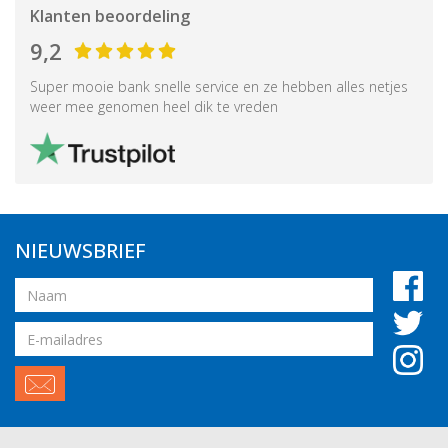
Klanten beoordeling
9,2
Super mooie bank snelle service en ze hebben alles netjes
weer mee genomen heel dik te vreden
NIEUWSBRIEF
Naam
Email
adres