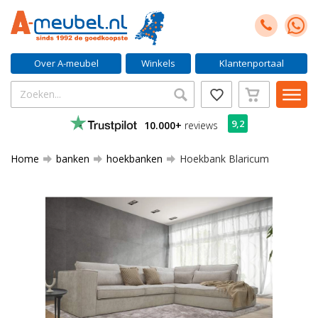
Over A-meubel
Winkels
Klantenportaal
9,2
10.000+
reviews
Home
banken
hoekbanken
Hoekbank Blaricum