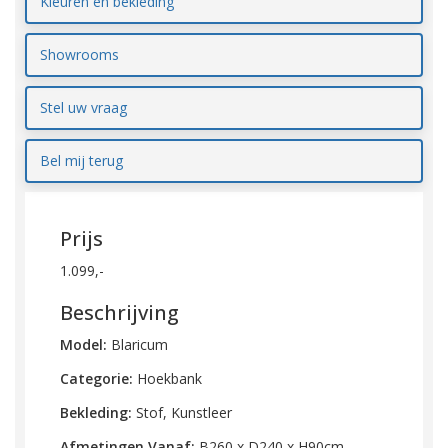
Kleuren en bekleding
Showrooms
Stel uw vraag
Bel mij terug
Prijs
1.099,-
Beschrijving
Model:
Blaricum
Categorie:
Hoekbank
Bekleding:
Stof, Kunstleer
Afmetingen Vanaf:
B260 x D240 x H90cm