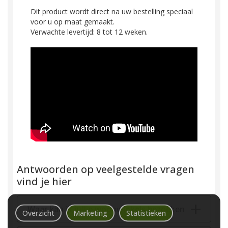
Dit product wordt direct na uw bestelling speciaal
voor u op maat gemaakt.
Verwachte levertijd: 8 tot 12 weken.
Antwoorden op veelgestelde vragen
vind je hier
Waar kan ik jullie woonwinkels bezoeken
Overzicht
Marketing
Statistieken