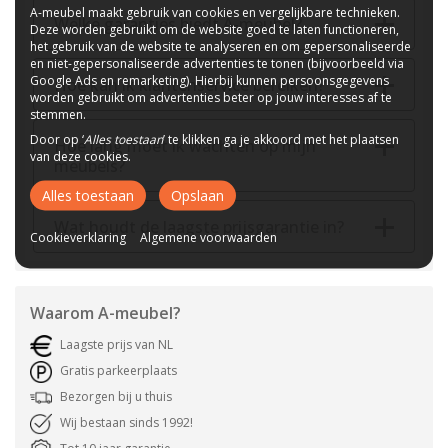
A-meubel maakt gebruik van cookies en vergelijkbare technieken.
Welke garanties biedt A-meubel?
Deze worden gebruikt om de website goed te laten functioneren,
het gebruik van de website te analyseren en om gepersonaliseerde
en niet-gepersonaliseerde advertenties te tonen (bijvoorbeeld via
Google Ads en remarketing). Hierbij kunnen persoonsgegevens
Hoe kan ik klantenservice bereiken?
worden gebruikt om advertenties beter op jouw interesses af te
stemmen.
Door op ‘
Alles toestaan
’ te klikken ga je akkoord met het plaatsen
Hoe lang moet ik wachten op mijn
van deze cookies.
meubels?
Alles toestaan
Opslaan
Wat houdt de laagste prijsgarantie in?
Cookieverklaring
Algemene voorwaarden
Waarom
A-meubel
?
Laagste prijs van NL
Gratis parkeerplaats
Bezorgen bij u thuis
Wij bestaan sinds 1992!