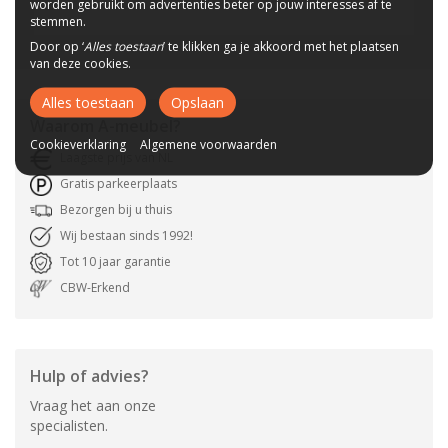
worden gebruikt om advertenties beter op jouw interesses af te
stemmen.
Door op ‘
Alles toestaan
’ te klikken ga je akkoord met het plaatsen
van deze cookies.
Alles toestaan
Opslaan
Waarom
A-meubel
?
Cookieverklaring
Algemene voorwaarden
Laagste prijs van NL
Gratis parkeerplaats
Bezorgen bij u thuis
Wij bestaan sinds 1992!
Tot 10 jaar garantie
CBW-Erkend
Hulp of advies?
Vraag het aan onze
specialisten.