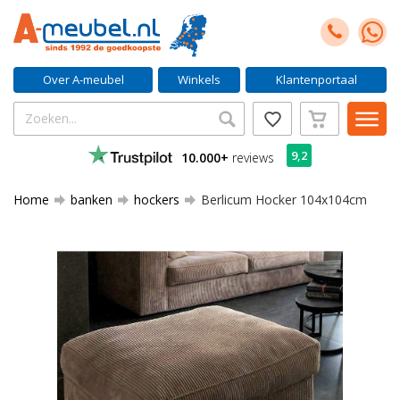
Over A-meubel
Winkels
Klantenportaal
9,2
10.000+
reviews
Home
banken
hockers
Berlicum Hocker 104x104cm