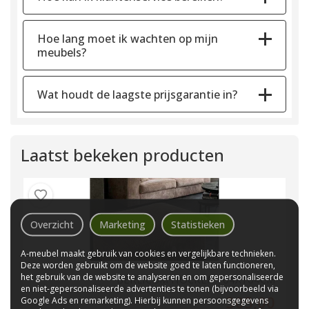
Hoe lang moet ik wachten op mijn
meubels?
Wat houdt de laagste prijsgarantie in?
Laatst bekeken producten
Overzicht
Marketing
Statistieken
A-meubel maakt gebruik van cookies en vergelijkbare technieken.
Deze worden gebruikt om de website goed te laten functioneren,
het gebruik van de website te analyseren en om gepersonaliseerde
BERLICUM HOCKER 104X104CM
en niet-gepersonaliseerde advertenties te tonen (bijvoorbeeld via
305,00
Google Ads en remarketing). Hierbij kunnen persoonsgegevens