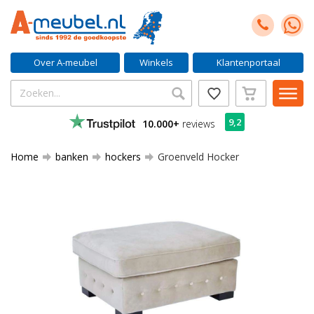
Over A-meubel
Winkels
Klantenportaal
9,2
10.000+
reviews
Home
banken
hockers
Groenveld Hocker