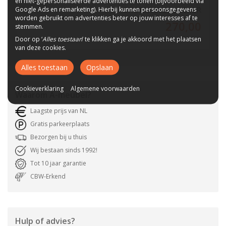
en niet-gepersonaliseerde advertenties te tonen (bijvoorbeeld via
GROENVELD HOCKER
Google Ads en remarketing). Hierbij kunnen persoonsgegevens
worden gebruikt om advertenties beter op jouw interesses af te
270,00
stemmen.
Door op ‘
Alles toestaan
’ te klikken ga je akkoord met het plaatsen
van deze cookies.
Alles toestaan
Opslaan
Cookieverklaring
Algemene voorwaarden
Waarom
A-meubel
?
Laagste prijs van NL
Gratis parkeerplaats
Bezorgen bij u thuis
Wij bestaan sinds 1992!
Tot 10 jaar garantie
CBW-Erkend
Hulp of advies?