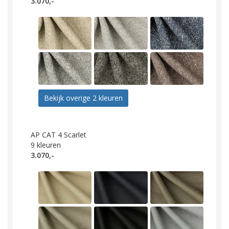
3.070,-
Bekijk overige 2 kleuren
AP CAT 4 Scarlet
9
kleuren
3.070,-