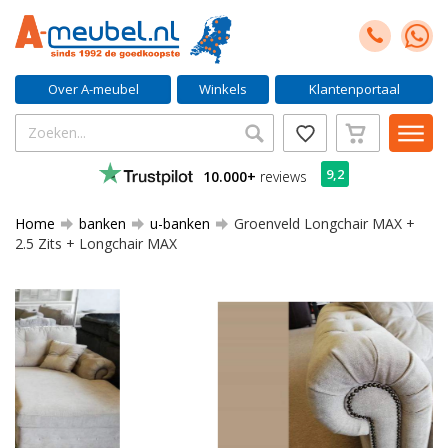
Over A-meubel
Winkels
Klantenportaal
9,2
10.000+
reviews
Home
banken
u-banken
Groenveld Longchair MAX +
2.5 Zits + Longchair MAX