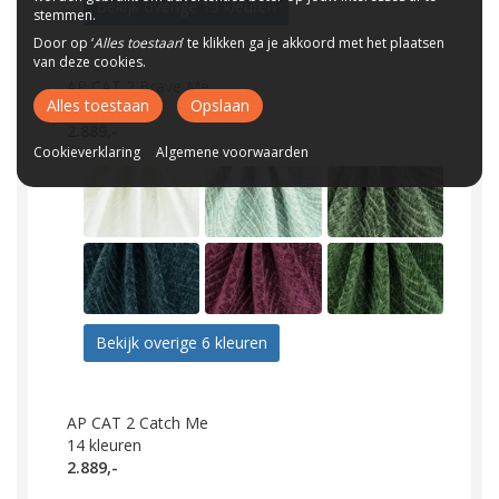
Bekijk overige 13 kleuren
stemmen.
Door op ‘
Alles toestaan
’ te klikken ga je akkoord met het plaatsen
van deze cookies.
AP CAT 2 Brave Me
Alles toestaan
Opslaan
12
kleuren
2.889,-
Cookieverklaring
Algemene voorwaarden
Bekijk overige 6 kleuren
AP CAT 2 Catch Me
14
kleuren
2.889,-