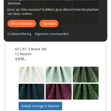
stemmen.
Door op ‘
Alles toestaan
’ te klikken ga je akkoord met het plaatsen
van deze cookies.
Alles toestaan
Opslaan
Bekijk overige 9 kleuren
Cookieverklaring
Algemene voorwaarden
AP CAT 2 Brave Me
12
kleuren
3.070,-
Bekijk overige 6 kleuren