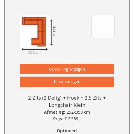
353 cm
252 cm
Opstelling wijzigen
Kleur wijzigen
2 Zits (2 Delig) + Hoek + 2.5 Zits +
Longchair Klein
Afmeting:
252x353 cm
Prijs:
€
2.589,-
Optioneel