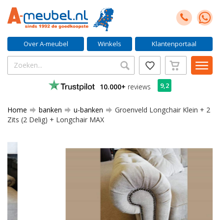
Over A-meubel
Winkels
Klantenportaal
9,2
10.000+
reviews
Home
banken
u-banken
Groenveld Longchair Klein + 2
Zits (2 Delig) + Longchair MAX