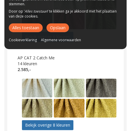
stemmen.
Door op ‘
Alles toestaan
’ te klikken ga je akkoord met het plaatsen
van deze cookies.
Alles toestaan
Opslaan
Bekijk overige 6 kleuren
Cookieverklaring
Algemene voorwaarden
AP CAT 2 Catch Me
14
kleuren
2.585,-
Bekijk overige 8 kleuren