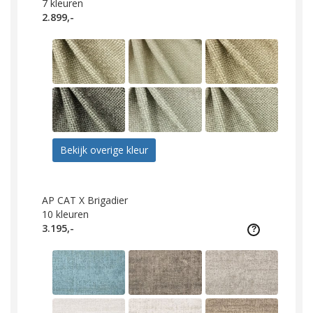
7
kleuren
2.899,-
Bekijk overige kleur
AP CAT X Brigadier
10
kleuren
3.195,-