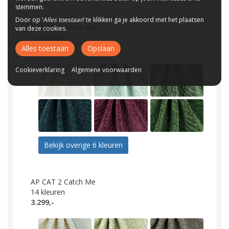
stemmen.
Door op ‘
Alles toestaan
’ te klikken ga je akkoord met het plaatsen
AP CAT 2 Brave Me
van deze cookies.
12
kleuren
3.299,-
Alles toestaan
Opslaan
Cookieverklaring
Algemene voorwaarden
Bekijk overige 6 kleuren
AP CAT 2 Catch Me
14
kleuren
3.299,-