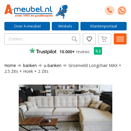
Over A-meubel
Winkels
Klantenportaal
9,2
10.000+
reviews
Home
banken
u-banken
Groenveld Longchair MAX +
2.5 Zits + Hoek + 2 Zits