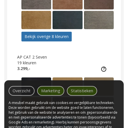
Bekijk overige 8 kleuren
AP CAT 2 Seven
19
kleuren
3.299,-
Overzicht
Marketing
Statistieken
A-meubel maakt gebruik van cookies en vergelijkbare technieken.
Deze worden gebruikt om de website goed te laten functioneren,
het gebruik van de website te analyseren en om gepersonaliseerde
en niet-gepersonaliseerde advertenties te tonen (bijvoorbeeld via
Google Ads en remarketing). Hierbij kunnen persoonsgegevens
Bekijk overige 13 kleuren
worden gebruikt om advertenties beter op jouw interesses af te