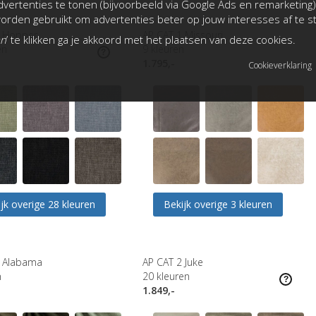
vertenties te tonen (bijvoorbeeld via Google Ads en remarketing)
rden gebruikt om advertenties beter op jouw interesses af te 
1 Hopper
AP CAT 1 Missouri
an
’ te klikken ga je akkoord met het plaatsen van deze cookies.
en
9
kleuren
1.795,-
Cookieverklaring
jk overige 28 kleuren
Bekijk overige 3 kleuren
1 Alabama
AP CAT 2 Juke
n
20
kleuren
1.849,-