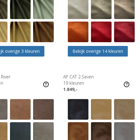
jk overige 3 kleuren
Bekijk overige 14 kleuren
 River
AP CAT 2 Seven
en
19
kleuren
1.849,-