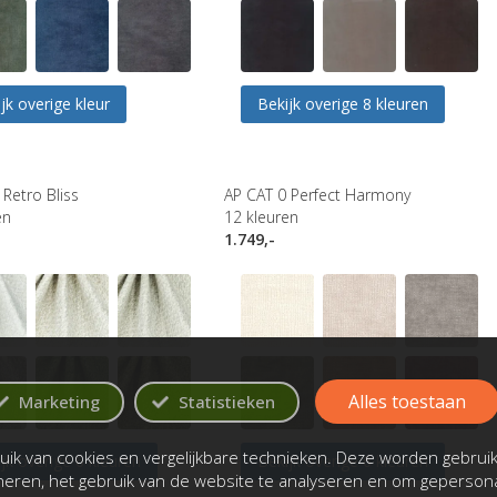
jk overige kleur
Bekijk overige 8 kleuren
 Retro Bliss
AP CAT 0 Perfect Harmony
en
12
kleuren
1.749,-
Alles toestaan
Marketing
Statistieken
ik van cookies en vergelijkbare technieken. Deze worden gebrui
jk overige 6 kleuren
Bekijk overige 6 kleuren
oneren, het gebruik van de website te analyseren en om gepersona