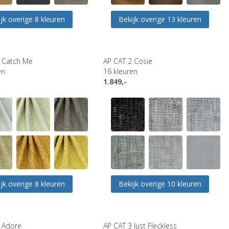
jk overige 8 kleuren
Bekijk overige 13 kleuren
 Catch Me
AP CAT 2 Cosie
en
16
kleuren
1.849,-
jk overige 8 kleuren
Bekijk overige 10 kleuren
 Adore
AP CAT 3 Just Fleckless