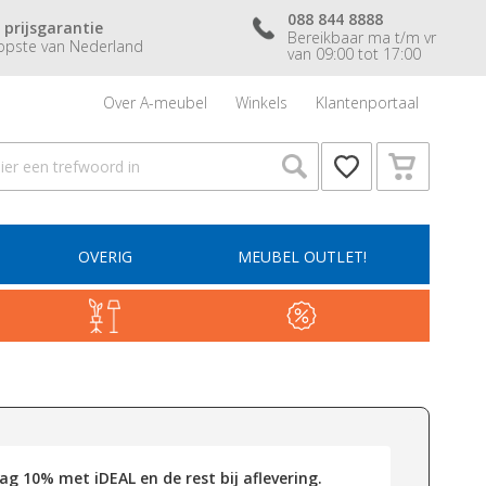
088 844 8888
 prijsgarantie
Bereikbaar ma t/m vr
pste van Nederland
van 09:00 tot 17:00
Over A-meubel
Winkels
Klantenportaal
OVERIG
MEUBEL OUTLET!
g 10% met iDEAL en de rest bij aflevering.