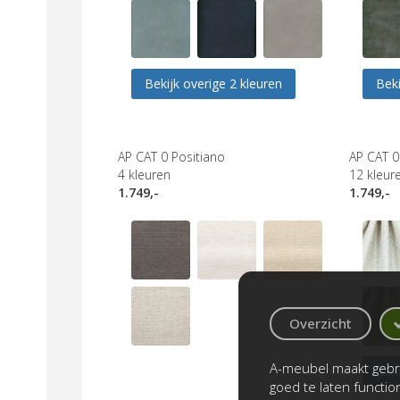
Bekijk overige 2 kleuren
Beki
AP CAT 0 Positiano
AP CAT 0
4
kleuren
12
kleur
1.749,-
1.749,-
Overzicht
A-meubel maakt gebru
Beki
goed te laten functi