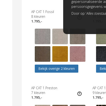
gepersonaliseerde ad
persoonsgegevens wo
AP CAT 1 Fossil
AP CAT 
Door op ‘
Alles toesta
8
kleuren
34
kleur
1.795,-
1.795,-
Bekijk overige 2 kleuren
Beki
AP CAT 1 Preston
AP CAT 
7
kleuren
9
kleure
1.795,-
1.795,-