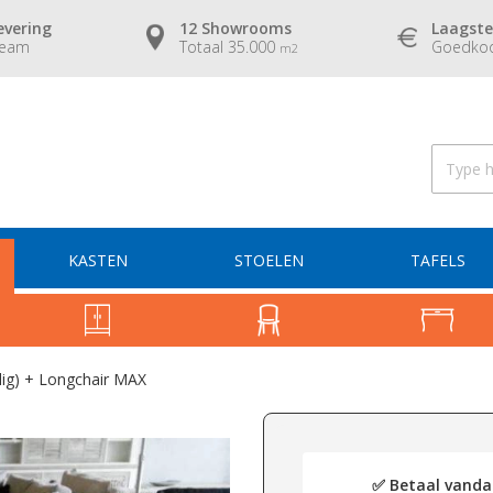
evering
12 Showrooms
Laagste
team
Totaal 35.000
Goedkoo
m2
KASTEN
STOELEN
TAFELS
lig) + Longchair MAX
✅ Betaal vandaa