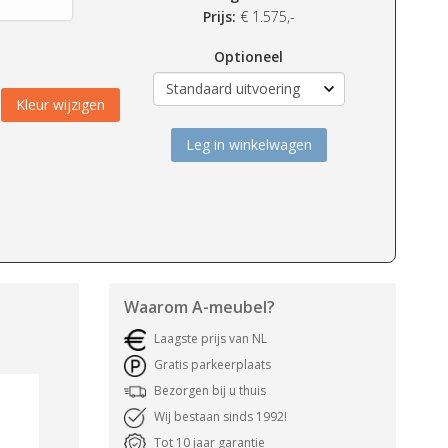
Prijs:
€
1.575,-
Optioneel
Kleur wijzigen
Leg in winkelwagen
Waarom
A-meubel
?
Laagste prijs van NL
Gratis parkeerplaats
Bezorgen bij u thuis
Wij bestaan sinds 1992!
Tot 10 jaar garantie