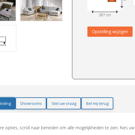
287 cm
Opstelling wijzigen
leding
Showrooms
Stel uw vraag
Bel mij terug
e opties, scroll naar beneden om alle mogelijkheden te zien. Kies uw