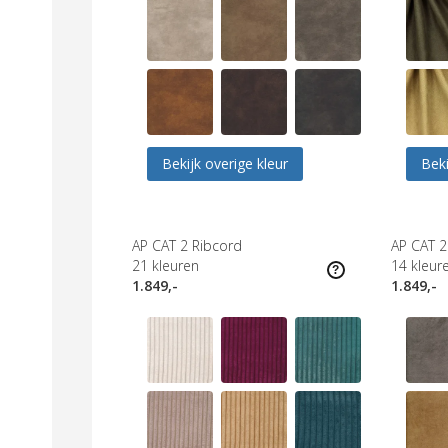
Bekijk overige kleur
Beki
AP CAT 2 Ribcord
AP CAT 2
21
kleuren
14
kleur
1.849,-
1.849,-