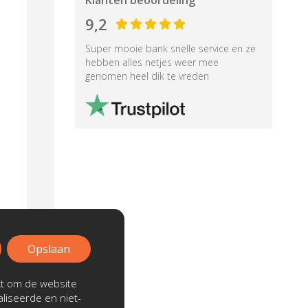
Klanten beoordeling
9,2
Super mooie bank snelle service en ze
hebben alles netjes weer mee
genomen heel dik te vreden
Opslaan
kt om de website
liseerde en niet-