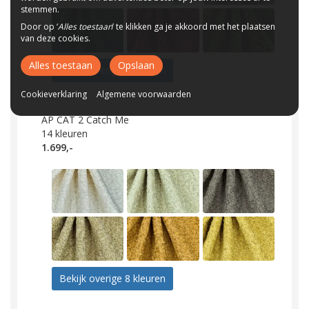
stemmen.
Door op ‘
Alles toestaan
’ te klikken ga je akkoord met het plaatsen
van deze cookies.
Alles toestaan
Opslaan
Bekijk overige 6 kleuren
Cookieverklaring
Algemene voorwaarden
AP CAT 2 Catch Me
14
kleuren
1.699,-
Bekijk overige 8 kleuren