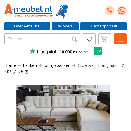
Over A-meubel
Winkels
Klantenportaal
9,2
10.000+
reviews
Home
banken
loungebanken
Groenveld Longchair + 2
Zits (2 Delig)